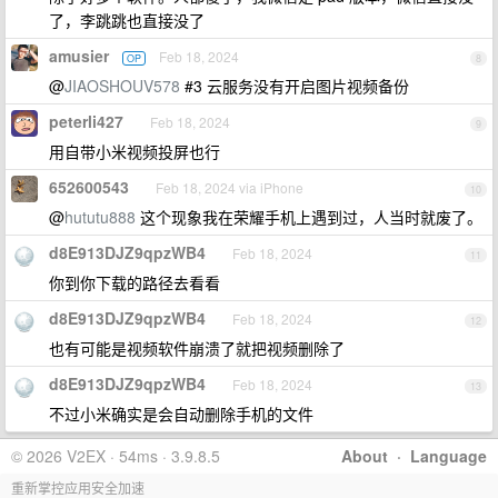
了，李跳跳也直接没了
amusier
Feb 18, 2024
OP
8
@
JIAOSHOUV578
#3 云服务没有开启图片视频备份
peterli427
Feb 18, 2024
9
用自带小米视频投屏也行
652600543
Feb 18, 2024 via iPhone
10
@
hututu888
这个现象我在荣耀手机上遇到过，人当时就废了。
d8E913DJZ9qpzWB4
Feb 18, 2024
11
你到你下载的路径去看看
d8E913DJZ9qpzWB4
Feb 18, 2024
12
也有可能是视频软件崩溃了就把视频删除了
d8E913DJZ9qpzWB4
Feb 18, 2024
13
不过小米确实是会自动删除手机的文件
© 2026 V2EX · 54ms · 3.9.8.5
About
·
Language
重新掌控应用安全加速