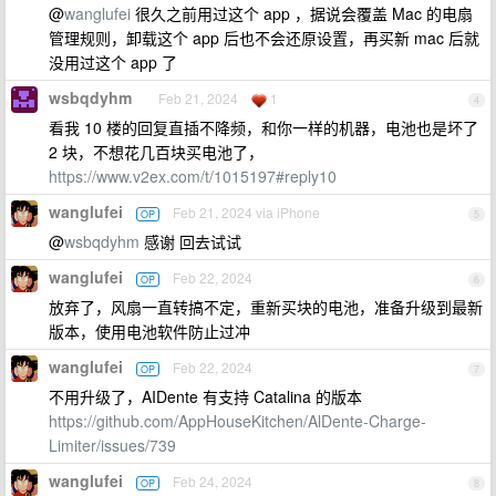
@
wanglufei
很久之前用过这个 app ，据说会覆盖 Mac 的电扇
管理规则，卸载这个 app 后也不会还原设置，再买新 mac 后就
没用过这个 app 了
wsbqdyhm
Feb 21, 2024
1
4
看我 10 楼的回复直插不降频，和你一样的机器，电池也是坏了
2 块，不想花几百块买电池了，
https://www.v2ex.com/t/1015197#reply10
wanglufei
Feb 21, 2024 via iPhone
OP
5
@
wsbqdyhm
感谢 回去试试
wanglufei
Feb 22, 2024
OP
6
放弃了，风扇一直转搞不定，重新买块的电池，准备升级到最新
版本，使用电池软件防止过冲
wanglufei
Feb 22, 2024
OP
7
不用升级了，AIDente 有支持 Catalina 的版本
https://github.com/AppHouseKitchen/AlDente-Charge-
Limiter/issues/739
wanglufei
Feb 24, 2024
OP
8