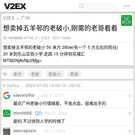
V2EX
广州
›
想卖掉五羊邨的老破小,刚需的老哥看看
By
mindddd
at Feb 21, 2024 · 3231 views
想卖掉五羊邨的老破小 50 来方 280w(有一个 5 方左右的阳台)
20 米到东山实验小学,走路 15 分钟到花城汇
MTM2NjAxNjc2Mjg=
来方
老破
老破小
卖掉
5 replies
•
2024-07-05 14:06:10 +08:00
xiaoxiyiha
Feb 21, 2024
1
最近广州老破小行情贼差，不放点血，挺难出手的
mindddd
Feb 21, 2024
OP
2
是的,不过快到入学的时候了
raincaptain
Mar 11, 2024
3