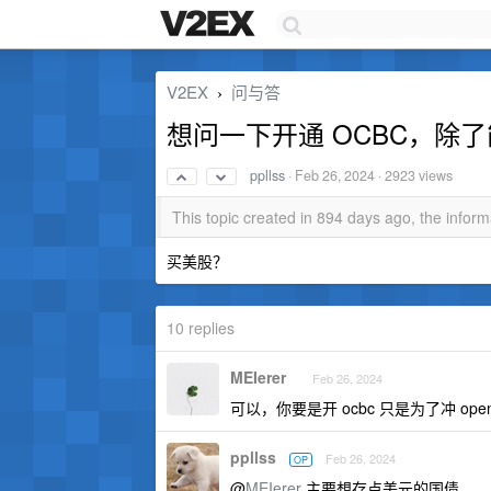
V2EX
问与答
›
想问一下开通 OCBC，除了
ppllss
·
Feb 26, 2024
· 2923 views
This topic created in 894 days ago, the info
买美股？
10 replies
MEIerer
Feb 26, 2024
可以，你要是开 ocbc 只是为了冲 ope
ppllss
Feb 26, 2024
OP
@
MEIerer
主要想存点美元的国债