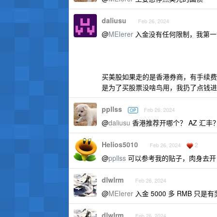
daliusu
Feb 26, 2024
@
MEIerer
入金没有任何限制，我第一笔
买美股如果走的是香港券商，有手续费
是为了买股票没啥鸟用，我扔了点钱进
ppllss
Feb 26, 2024
OP
@
daliusu
香港推荐开哪个？ AZ 汇丰
Helios5010
2
Feb 26, 2024
@
ppllss
可以参考我的贴子，肉身去开 BO
dlwlrm
Feb 26, 2024
@
MEIerer
入金 5000 多 RMB 
dlwlrm
Feb 26, 2024