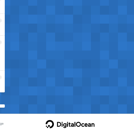
8
9
0
ge