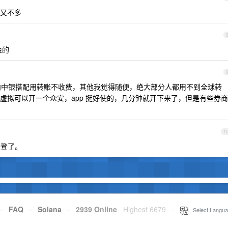
又不多
金的
内中银搭配用转账不收费，其他我觉得随便，绝大部分人都用不到全球转
虚拟可以开一个众安，app 挺好使的，几分钟就开下来了，但是有些券商
1
没登了。
·
FAQ
·
Solana
·
2939 Online
Highest 6679
·
Select Langua