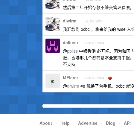
然后第二年开始存款不够交管理费呗，
dlwlrm
Feb 26, 2024
我汇款到 ocbc ，拿来给我的 wise 入
daliusu
Feb 26, 2024
@
ppllss
中银香港 必开吧，因为和国
账，香港那几个券商基本全支持中银，
不支持
MEIerer
1
Feb 27, 2024
@
dlwlrm
#8 我换了台手机，ocbc 就
About
·
Help
·
Advertise
·
Blog
·
API