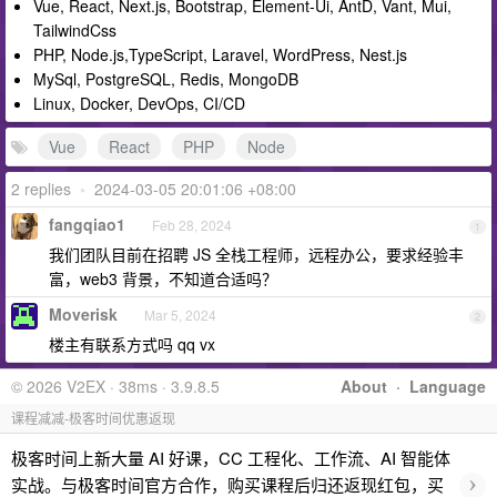
Vue, React, Next.js, Bootstrap, Element-Ui, AntD, Vant, Mui,
TailwindCss
PHP, Node.js,TypeScript, Laravel, WordPress, Nest.js
MySql, PostgreSQL, Redis, MongoDB
Linux, Docker, DevOps, CI/CD
Vue
React
PHP
Node
2 replies
•
2024-03-05 20:01:06 +08:00
fangqiao1
Feb 28, 2024
1
我们团队目前在招聘 JS 全栈工程师，远程办公，要求经验丰
富，web3 背景，不知道合适吗？
Moverisk
Mar 5, 2024
2
楼主有联系方式吗 qq vx
© 2026 V2EX · 38ms · 3.9.8.5
About
·
Language
课程减减-极客时间优惠返现
极客时间上新大量 AI 好课，CC 工程化、工作流、AI 智能体
›
实战。与极客时间官方合作，购买课程后归还返现红包，买