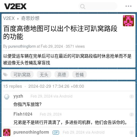
V2EX
奇思妙想
›
百度高德地图可以出个标注可趴窝路段
的功能
By
purenothingform
at Feb 29, 2024 · 3571 views
以便营运车辆在完单后可以在最近的可趴窝路段临时休息抢单而不是
被迫像无头苍蝇乱窜盲找
可趴窝路
无头
高德
苍蝇
15 replies
•
2024-02-29 17:34:26 +08:00
yyzh
Feb 29, 2024 via Android
1
你指汽车旅馆?
Fish1024
Feb 29, 2024
2
兄弟是不是转行开滴滴了，多进些司机群，他们会告诉你的。
purenothingform
Feb 29, 2024 via Android
OP
3