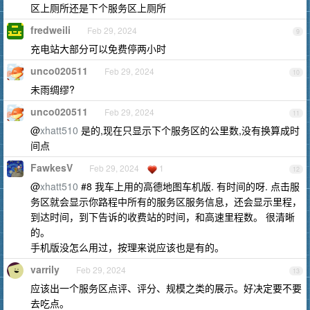
区上厕所还是下个服务区上厕所
fredweili
Feb 29, 2024
9
充电站大部分可以免费停两小时
unco020511
Feb 29, 2024
10
未雨绸缪?
unco020511
Feb 29, 2024
11
@
xhatt510
是的,现在只显示下个服务区的公里数,没有换算成时
间点
FawkesV
Feb 29, 2024
1
12
@
xhatt510
#8 我车上用的高德地图车机版. 有时间的呀. 点击服
务区就会显示你路程中所有的服务区服务信息，还会显示里程，
到达时间，到下告诉的收费站的时间，和高速里程数。 很清晰
的。
手机版没怎么用过，按理来说应该也是有的。
varrily
Feb 29, 2024
13
应该出一个服务区点评、评分、规模之类的展示。好决定要不要
去吃点。