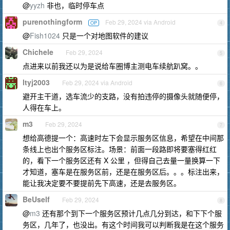
@
yyzh
非也，临时停车点
purenothingform
Feb 29, 2024 via Android
OP
4
@
Fish1024
只是一个对地图软件的建议
Chichele
Feb 29, 2024
5
点进来以前我还以为是说给车圈博主测电车续航趴窝。。
ltyj2003
Feb 29, 2024 via Android
6
避开主干道，选车流少的支路，没有拍违停的摄像头就随便停，
人得在车上。
m3
Feb 29, 2024
7
想给高德提一个：高速时左下会显示服务区信息，希望在中间那
条线上也出个服务区标注。场景：前面一段路即将要塞得红红
的，看下一个服务区还有 X 公里 ，但得自己去量一量换算一下
才知道，塞车是在服务区前，还是在服务区后。。。标注出来，
能让我决定要不要提前先下高速，还是去服务区。
BeUself
Feb 29, 2024
8
@
m3
还有那个到下一个服务区预计几点几分到达，和下下个服
务区，几年了，也没出。有这个时间我可以判断我是在这个服务