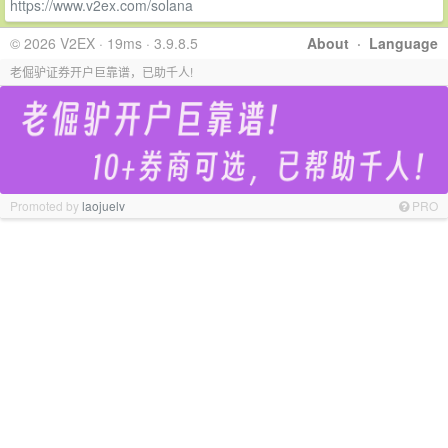
https://www.v2ex.com/solana
© 2026 V2EX · 19ms · 3.9.8.5
About
·
Language
老倔驴证券开户巨靠谱，已助千人!
Promoted by
laojuelv
PRO