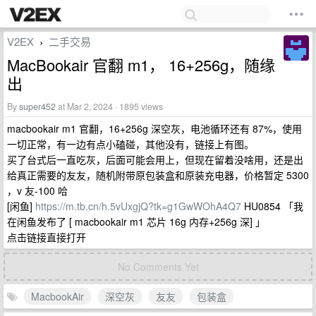
V2EX
二手交易
›
MacBookair 官翻 m1， 16+256g，随缘
出
By
super452
at Mar 2, 2024 · 1895 views
macbookair m1 官翻，16+256g 深空灰，电池循环还有 87%，使用
一切正常，有一边有点小磕碰，其他没有，链接上有图。
买了台式后一直吃灰，后面可能会用上，但现在留着没啥用，还是出
给真正需要的友友，随机附带原包装盒和原装充电器，价格暂定 5300
，v 友-100 哈
[闲鱼]
https://m.tb.cn/h.5vUxgjQ?tk=g1GwWOhA4Q7
HU0854 「我
在闲鱼发布了 [ macbookair m1 芯片 16g 内存+256g 深] 」
点击链接直接打开
No Comments Yet
MacbookAir
深空灰
友友
包装盒