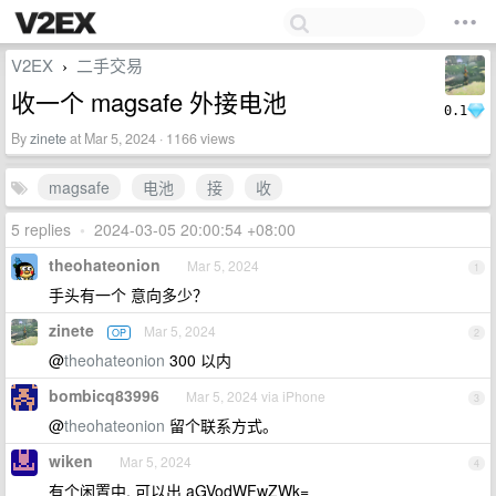
V2EX
二手交易
›
收一个 magsafe 外接电池
0.1
By
zinete
at Mar 5, 2024 · 1166 views
magsafe
电池
接
收
5 replies
•
2024-03-05 20:00:54 +08:00
theohateonion
Mar 5, 2024
1
手头有一个 意向多少？
zinete
Mar 5, 2024
OP
2
@
theohateonion
300 以内
bombicq83996
Mar 5, 2024 via iPhone
3
@
theohateonion
留个联系方式。
wiken
Mar 5, 2024
4
有个闲置中, 可以出 aGVodWFwZWk=