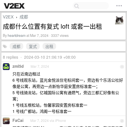
V2EX
成都
›
成都什么位置有复式 loft 或套一出租
By
heartdream
at Mar 7, 2024 · 3337 views
成都
复式
出租
8 replies
•
2024-03-10 21:06:19 +08:00
zml5d
Mar 7, 2024
1
只在近南边租过
6 号线观东站，蓝光金悦派住宅标间套一，旁边有个乐活公社好
像是公寓，再旁边一点新怡华庭安置房标准套一；
5 号线骑龙站，亿城国际公寓有通燃气，旁边三都汇好像有公
寓；
1 号线五根松站，怡馨家园安置房标准套一
1 号线广都站，鸿阁一号标准套一
FaCai
Mar 7, 2024 via iPhone
2