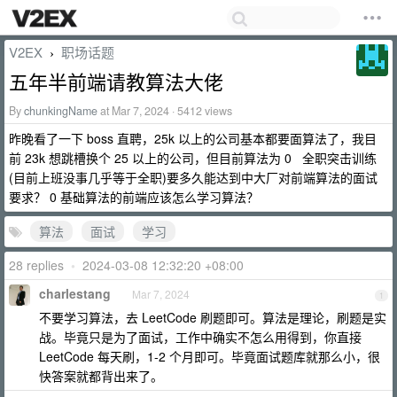
V2EX
职场话题
›
五年半前端请教算法大佬
By
chunkingName
at Mar 7, 2024 · 5412 views
昨晚看了一下 boss 直聘，25k 以上的公司基本都要面算法了，我目
前 23k 想跳槽换个 25 以上的公司，但目前算法为 0 全职突击训练
(目前上班没事几乎等于全职)要多久能达到中大厂对前端算法的面试
要求？ 0 基础算法的前端应该怎么学习算法？
算法
面试
学习
28 replies
•
2024-03-08 12:32:20 +08:00
charlestang
Mar 7, 2024
1
不要学习算法，去 LeetCode 刷题即可。算法是理论，刷题是实
战。毕竟只是为了面试，工作中确实不怎么用得到，你直接
LeetCode 每天刷，1-2 个月即可。毕竟面试题库就那么小，很
快答案就都背出来了。