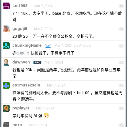
Lm1993
Mar 7, 2024
19
7 年 18k ，大专学历，base 北京，不敢吱声。现在这行情不敢
跳
guguji5
Mar 7, 2024
20
23 跳 25 ，万一在不全额交公积金，变相亏了。
chunkingName
Mar 7, 2024 via Android
OP
21
@
guguji5
快被裁了，不想走不行了
dawnven
Mar 7, 2024
PRO
22
我也是 23k ，问题是两年了没涨过，两年前也是和你毕业五年
😰
es1muss2sein
Mar 7, 2024
23
算法看的费时间太长。要不考虑刷下 hot100 ，虽然这样也是周
赛 2 题选手。
pyplayer
Mar 7, 2024
24
学几年没问 AI 强
nexo
Mar 7, 2024
25