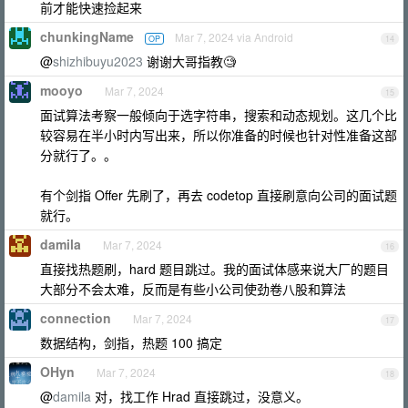
前才能快速捡起来
chunkingName
Mar 7, 2024 via Android
OP
14
@
shizhibuyu2023
谢谢大哥指教🧐
mooyo
Mar 7, 2024
15
面试算法考察一般倾向于选字符串，搜索和动态规划。这几个比
较容易在半小时内写出来，所以你准备的时候也针对性准备这部
分就行了。。
有个剑指 Offer 先刷了，再去 codetop 直接刷意向公司的面试题
就行。
damila
Mar 7, 2024
16
直接找热题刷，hard 题目跳过。我的面试体感来说大厂的题目
大部分不会太难，反而是有些小公司使劲卷八股和算法
connection
Mar 7, 2024
17
数据结构，剑指，热题 100 搞定
OHyn
Mar 7, 2024
18
@
damila
对，找工作 Hrad 直接跳过，没意义。