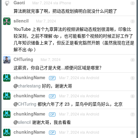
Gaoti
Mar 7, 2024 via iPhone
2
算法刷就完事了啊，把动态规划搞明白就没什么问题了
silencil
Mar 7, 2024
3
YouTube 上有个九章算法的视频讲解动态规划很清晰，印象比
较深刻，之前不理解 dp ，也可能看那个视频的时候正好工作了
几年知识储备上来了，但反正是看完豁然开朗（虽然我现在还是
解不出 dp ）
CHTuring
Mar 7, 2024
4
这薪资，你自己才是大佬...顺便问区域是哪里？
chunkingName
Mar 7, 2024 via Android
OP
5
@
charlestang
好的，谢谢大哥
chunkingName
Mar 7, 2024 via Android
OP
6
@
CHTuring
都快六年了才 23 ，菜鸟中的菜鸟好么，北京
chunkingName
Mar 7, 2024 via Android
OP
7
@
silencil
谢谢大哥，我去看看
chunkingName
Mar 7, 2024 via Android
OP
8