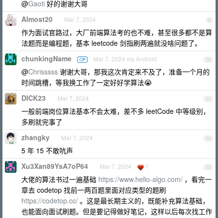
@
Gaoti
好的谢谢大哥
Almost20
Mar 7, 2024
9
作为面试官路过，大厂前端算法考的也不难，甚至很多都不是算
法题而是编程题，基本 leetcode 剑指刷两遍就没啥问题了。
chunkingName
Mar 7, 2024 via Android
OP
10
@
Chrisssss
谢谢大哥，那我这次肯定来不及了，准备一个月的
时间跳槽，等我换工作了一定好好学算法😭
DICK23
Mar 7, 2024
11
一般前端岗位算法基本不会太难，差不多 leetCode 中等级别，
多刷就完事了
zhangky
Mar 7, 2024
12
5 年 15 不敢吭声
Xu3Xan89YsA7oP64
Mar 7, 2024
1
13
大佬的算法书过一遍基础
https://www.hello-algo.com/
，看完一
章去 codetop 找前一两百题里面对应类型的题刷
https://codetop.cc/
。这是最长期主义的，既能补充算法基础，
也能面向面试刷题。但是要记得做好笔记，这样以后每次找工作