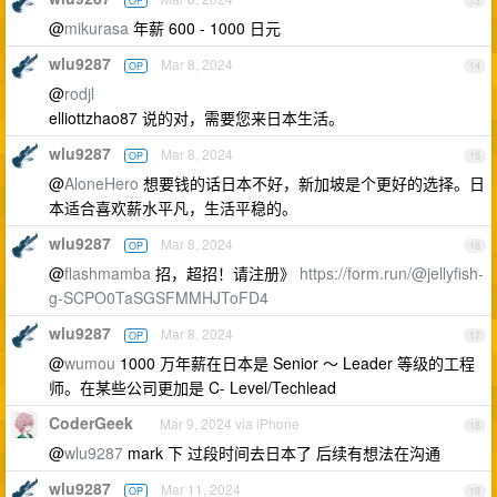
OP
13
@
mikurasa
年薪 600 - 1000 日元
wlu9287
Mar 8, 2024
OP
14
@
rodjl
elliottzhao87 说的对，需要您来日本生活。
wlu9287
Mar 8, 2024
OP
15
@
AloneHero
想要钱的话日本不好，新加坡是个更好的选择。日
本适合喜欢薪水平凡，生活平稳的。
wlu9287
Mar 8, 2024
OP
16
@
flashmamba
招，超招！请注册》
https://form.run/@jellyfish-
g-SCPO0TaSGSFMMHJToFD4
wlu9287
Mar 8, 2024
OP
17
@
wumou
1000 万年薪在日本是 Senior ～ Leader 等级的工程
师。在某些公司更加是 C- Level/Techlead
CoderGeek
Mar 9, 2024 via iPhone
18
@
wlu9287
mark 下 过段时间去日本了 后续有想法在沟通
wlu9287
Mar 11, 2024
OP
19