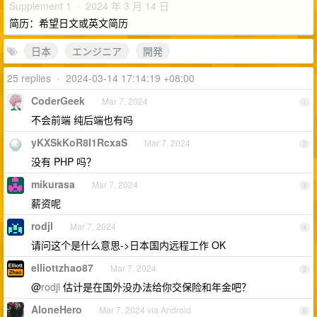
Supplement 1 · 2024 年 3 月 14 日
简历：希望日文或英文简历
日本
エンジニア
開発
25 replies
•
2024-03-14 17:14:19 +08:00
CoderGeek
Mar 7, 2024
1
不会前端 纯后端也有吗
yKXSkKoR8I1RcxaS
Mar 7, 2024
2
没有 PHP 吗？
mikurasa
Mar 7, 2024
3
薪资呢
rodjl
Mar 7, 2024
4
请问这个是什么意思->日本国内远程工作 OK
elliottzhao87
Mar 7, 2024
5
@
rodjl
估计是在国外没办法给你交保险和年金吧？
AloneHero
Mar 7, 2024 via Android
6