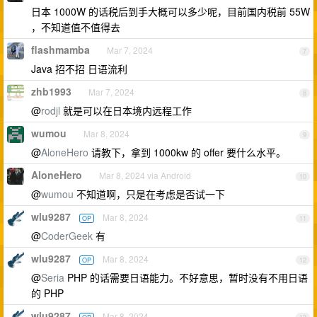
日本 1000W 的话税后到手大概可以多少呢，目前国内税前 55W
，不知道值不值得去
flashmamba
Mar 7, 2024
7
Java 招不招 日语流利
zhb1993
Mar 7, 2024
8
@
rodjl
就是可以在日本境内远程工作
wumou
Mar 8, 2024
9
@
AloneHero
请教下，拿到 1000kw 的 offer 要什么水平。
AloneHero
Mar 8, 2024 via Android
10
@
wumou
不知道啊，只是在考虑是否试一下
wlu9287
Mar 8, 2024
OP
11
@
CoderGeek
有
wlu9287
Mar 8, 2024
OP
12
@
Seria
PHP 的话需要日语能力。不好意思，暂时没有不用日语
的 PHP
wlu9287
Mar 8, 2024