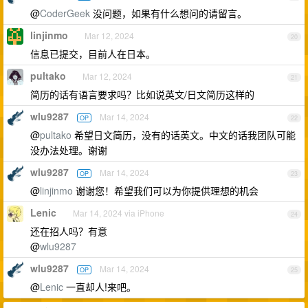
@
CoderGeek
没问题，如果有什么想问的请留言。
linjinmo
Mar 12, 2024
20
信息已提交，目前人在日本。
pultako
Mar 12, 2024
21
简历的话有语言要求吗？比如说英文/日文简历这样的
wlu9287
Mar 14, 2024
OP
22
@
pultako
希望日文简历，没有的话英文。中文的话我团队可能
没办法处理。谢谢
wlu9287
Mar 14, 2024
OP
23
@
linjinmo
谢谢您！希望我们可以为你提供理想的机会
Lenic
Mar 14, 2024 via iPhone
24
还在招人吗？有意
@
wlu9287
wlu9287
Mar 14, 2024
OP
25
@
Lenic
一直却人!来吧。