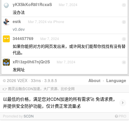
yKXSkKoR8I1RcxaS
Mar 7, 2024
1
没办法
estk
Mar 7, 2024 via iPhone
2
v0.dev
344457769
Mar 7, 2024
3
如果你能把对方的网页发出来，或许网友们能帮你找找有没有替
代品。
xR13zp0h67njQr2S
Mar 7, 2024
4
发网址
© 2026 V2EX · 33ms · 3.9.8.5
About
·
Language
👉 图灵云融合CDN加速，大厂资源、比价全网
以最低的价格，满足您对CDN加速的所有需求🚀 免请求费，
›
并提供安全防护功能，仅计费正常流量💰
Promoted by
SCDN
PRO