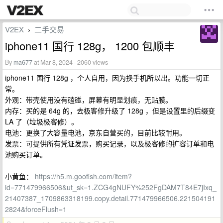
V2EX
二手交易
›
iphone11 国行 128g， 1200 包顺丰
By
ma677
at Mar 8, 2024 · 2060 views
iphone11 国行 128g ，个人自用，因为换手机所以出。功能一切正
常。
外观：带壳使用没有磕碰，屏幕有明显划痕，无贴膜。
内存：买的是 64g 的，去极客修升级了 128g ，但是设置里的后缀变
LA 了（垃圾极客修）。
电池：更换了大容量电池，京东自营买的，目前比较耐用。
发票：可提供所有凭证发票，购买记录，以及极客修的扩容订单和电
池购买订单。
小黄鱼：
https://h5.m.goofish.com/item?
id=771479966506&ut_sk=1.ZCG4gNUFY%252FgDAM7T84E7jIxq_
21407387_1709863318199.copy.detail.771479966506.221504191
2824&forceFlush=1