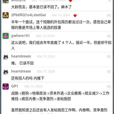
9
大龄而言，基本是已读不回了。麻木了
2P99RQ7o4Lds0GaI
Mar 10, 2024
1
10
半年一个面试，连个短期的外包简历都没过过一次，感觉自己卑
微的像是市场上等人挑选的奴隶
gwhere101
Mar 10, 2024
11
这么说吧，我们组去年年底裁了 4 个人，接近一半，但是却不招
人
heartdream
Mar 10, 2024
12
难， 已读不回
heartdream
Mar 10, 2024
13
还有招人的吗 内推下
GP1
Mar 10, 2024
14
战狼->脱钩->地缘政治->资本外逃->企业撤离->就业减少->工作
难找->疯狂内卷->竞争激烈->发帖抱怨
虽然我知道之后还会有人发帖抱怨工作啊、内卷啊、竞争激烈