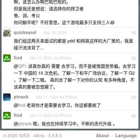
啊，该怎么办啊巴啦巴啦的。
但是我还是想说：请选择你的捍卫者
卷、润、考公
你问躺平呢？不好意思，这个游戏最多只支持三人😄
quicksand
Mar 10, 2024
15
我们组这两天来面试的都是 pdd 和网易这样的大厂里的，我直
接汗流浃背了...
find
Mar 10, 2024 via iPhone
16
@
GP1
讲真你真的 需要 去学习，而不是被恨国党带偏。去学习
一下 中国的 10 次危机，了解一下和平广场协议，了解一下 G2
，了解一下二殖。 真的去了解一下对你的认知 有多种角度，不
谈真的要被忽悠瘸了。
phrack
Mar 11, 2024 via iPhone
17
@
find
老哥你才是需要去学习，你这都要疯了
find
Mar 11, 2024 via iPhone
18
@
phrack
嗯，我也在持续学习中，不断的迭代升级 。
© 2026 V2EX · 44ms · 3.9.8.5
About
·
Language