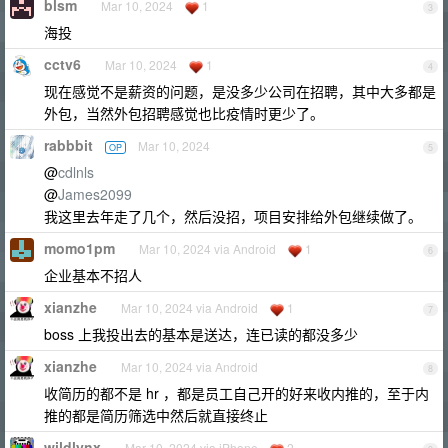
blsm
Mar 10, 2024
1
3
海投
cctv6
Mar 10, 2024
1
4
现在感觉不是薪资的问题，是没多少公司在招聘，其中大多都是
外包，当然外包招聘感觉也比疫情时更少了。
rabbbit
Mar 10, 2024
OP
5
@
cdlnls
@
James2099
我这里去年走了几个，然后没招，项目安排给外包继续做了。
momo1pm
Mar 10, 2024 via Android
1
6
企业基本不招人
xianzhe
Mar 10, 2024 via Android
1
7
boss 上我投出去的基本是送达，连已读的都没多少
xianzhe
Mar 10, 2024 via Android
8
收简历的都不是 hr ，都是员工自己开的好来收内推的，至于内
推的都是简历筛选中然后就直接终止
wildlynx
Mar 10, 2024 via iPhone
2