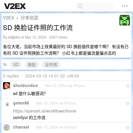
V2EX
分享创造
›
SD 换脸证件照的工作流
By
oldjohn
at Mar 12, 2024 · 3067 views
各位大佬，当前市场上效果最好的 SD 换脸插件是哪个啊？ 有没有已
有的 SD 证件照换脸工作流啊？ 小红书上都是骗流量骗点击的
SD
换脸
证件照
5 replies
•
2024-03-12 15:01:32 +08:00
shuiduoduo
Mar 12, 2024 via iPhone
1
sd 是什么敏感词？
gelen98
Mar 12, 2024 via iPhone
2
https://openart.ai/workflows/home
comfyui 的工作流
chanssl
Mar 12, 2024 via Android
3