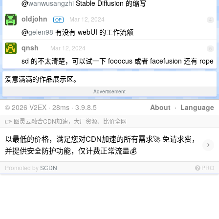
@
wanwusangzhi
Stable Diffusion 的缩写
oldjohn
Mar 12, 2024
OP
4
@
gelen98
有没有 webUI 的工作流额
qnsh
Mar 12, 2024
5
sd 的不太清楚，可以试一下 fooocus 或者 facefusion 还有 rope
爱意满满的作品展示区。
Advertisement
© 2026 V2EX · 28ms · 3.9.8.5
About
·
Language
👉 图灵云融合CDN加速，大厂资源、比价全网
以最低的价格，满足您对CDN加速的所有需求🚀 免请求费，
›
并提供安全防护功能，仅计费正常流量💰
Promoted by
SCDN
PRO