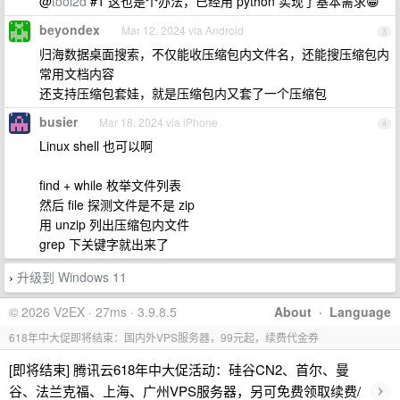
@
tool2d
#1 这也是个办法，已经用 python 实现了基本需求😁
beyondex
Mar 12, 2024 via Android
3
归海数据桌面搜索，不仅能收压缩包内文件名，还能搜压缩包内
常用文档内容
还支持压缩包套娃，就是压缩包内又套了一个压缩包
busier
Mar 18, 2024 via iPhone
4
Linux shell 也可以啊
find + while 枚举文件列表
然后 file 探测文件是不是 zip
用 unzip 列出压缩包内文件
grep 下关键字就出来了
升级到 Windows 11
›
© 2026 V2EX · 27ms · 3.9.8.5
About
·
Language
618年中大促即将结束：国内外VPS服务器，99元起，续费代金券
[即将结束] 腾讯云618年中大促活动：硅谷CN2、首尔、曼
›
谷、法兰克福、上海、广州VPS服务器，另可免费领取续费/