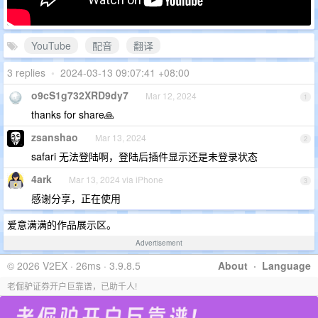
YouTube
配音
翻译
3 replies
•
2024-03-13 09:07:41 +08:00
o9cS1g732XRD9dy7
Mar 12, 2024
1
thanks for share🙏
zsanshao
Mar 13, 2024
2
safari 无法登陆啊，登陆后插件显示还是未登录状态
4ark
Mar 13, 2024 via iPhone
3
感谢分享，正在使用
爱意满满的作品展示区。
Advertisement
© 2026 V2EX · 26ms · 3.9.8.5
About
·
Language
老倔驴证券开户巨靠谱，已助千人!