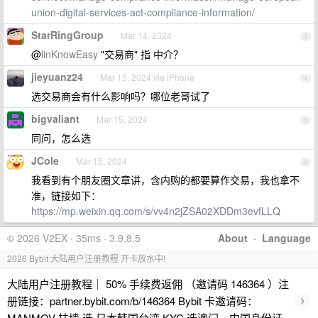
union-digital-services-act-compliance-information/
StarRingGroup
Mar 14, 2024
3
@
linKnowEasy
"交易商" 指 中介？
jieyuanz24
Mar 15, 2024 via iPhone
4
选交易商会有什么影响吗？哪位老哥试了
bigvaliant
Mar 15, 2024
5
同问，怎么选
JCole
Mar 15, 2024
6
我看到有个朋友圈文章讲，含内购的都要算作交易，我也拿不
准，链接如下：
https://mp.weixin.qq.com/s/vv4n2jZSA02XDDm3evfLLQ
© 2026 V2EX · 35ms · 3.9.8.5
About
·
Language
2026 Bybit 大陆用户注册教程 开卡放水中!
大陆用户注册教程｜ 50% 手续费返佣 （邀请码 146364 ）注
›
册链接：partner.bybit.com/b/146364 Bybit 卡邀请码：
MANMOV 扶墙 选 日本韩国台湾 KYC 选澳门，中国身份证