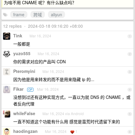
为啥不用 CNAME 呢？有什么缺点吗？
frame
跨域
aliyun
12 replies
•
2024-03-18 09:16:20 +08:00
Tink
Mar 16, 2024
1
一般都是
yuzo555
Mar 16, 2024
2
你的需求对应的产品叫 CDN
Pteromyini
Mar 16, 2024
3
因为他是用来转发的而不是用来隐藏 ip 的...
Fikar
Mar 16, 2024
OP
4
没想到过还有这种实现方式，一直以为就 DNS 的 CNAME ，或
者反向代理
whileFalse
Mar 16, 2024 via Android
5
一直不知道这个功能有什么用 感觉是蛮荒时代遗留下来的
haodingzan
Mar 16, 2024
1
6