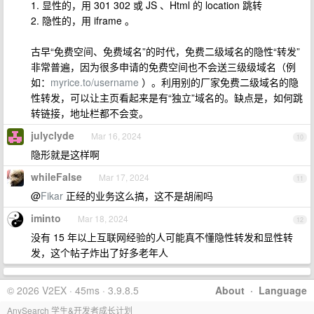
1. 显性的，用 301 302 或 JS 、Html 的 location 跳转
2. 隐性的，用 iframe 。
古早“免费空间、免费域名”的时代，免费二级域名的隐性“转发”
非常普遍，因为很多申请的免费空间也不会送三级级域名（例
如：
myrice.to/username
）。利用别的厂家免费二级域名的隐
性转发，可以让主页看起来是有“独立”域名的。缺点是，如何跳
转链接，地址栏都不会变。
julyclyde
Mar 16, 2024
10
隐形就是这样啊
whileFalse
Mar 17, 2024
11
@
Fikar
正经的业务这么搞，这不是胡闹吗
iminto
Mar 18, 2024
12
没有 15 年以上互联网经验的人可能真不懂隐性转发和显性转
发，这个帖子炸出了好多老年人
© 2026 V2EX · 45ms · 3.9.8.5
About
·
Language
AnySearch 学生&开发者成长计划