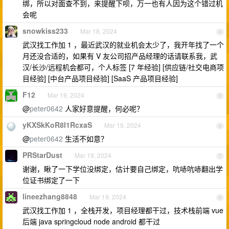
绑，所以对面查不到，来提醒下呗，万一也有人因为这个错过机
会呢
snowkiss233
Mar 18, 2024
4
武汉找工作加 1 ，最近武汉的就业机会太少了，我开年找了一个
月还没合适的，如果有 V 友公司招产品经理的话请联系我，武
汉/长沙/远程机会都可，个人标签 [7 年经验] [供应链/社交电商项
目经验] [中台产品项目经验] [SaaS 产品项目经验]
F12
Mar 19, 2024
5
@
peter0642
人家好意提醒，何必呢？
yKXSkKoR8I1RcxaS
Mar 19, 2024
6
@
peter0642
生活不如意？
PRStarDust
Mar 19, 2024
7
谢谢，瞅了一下学位没绑定，估计要自己绑定，吭哧吭哧翻出学
位证书绑定了一下
lineezhang8848
Mar 19, 2024
8
武汉找工作加 1 ，全栈开发，项目经理都干过，技术栈前端 vue
后端 java springcloud node android 都干过