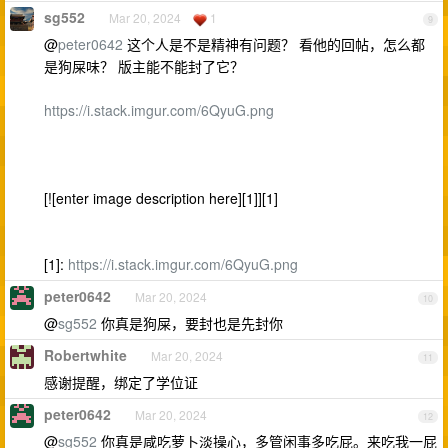
sg552
Mar 20, 2024
1
9
@
peter0642
这个人是不是精神有问题？ 看他的回帖，怎么都
是狗屎味？ 版主能不能封了它？
https://i.stack.imgur.com/6QyuG.png
[![enter image description here][1]][1]
[1]:
https://i.stack.imgur.com/6QyuG.png
peter0642
Mar 20, 2024
10
@
sg552
你真是狗屎，要封也是先封你
Robertwhite
Mar 20, 2024
11
感谢提醒，绑定了学位证
peter0642
Mar 20, 2024
12
@
sg552
你真是咸吃萝卜淡操心，多管闲事多吃屁。来吃我一屁