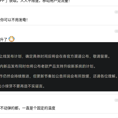
PP 」获取。人人不限速，移动用户免流量！
2
，你可以不用发嘞！
2
子升了
2
不动弹的都，一直是个固定的温度