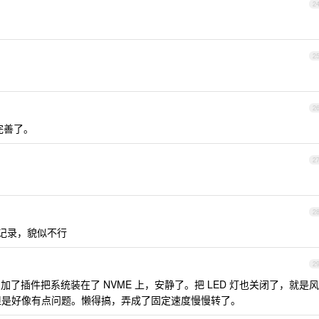
2
2
2
完善了。
2
2
记录，貌似不行
2
加了插件把系统装在了 NVME 上，安静了。把 LED 灯也关闭了，就是风
好，但是好像有点问题。懒得搞，弄成了固定速度慢慢转了。