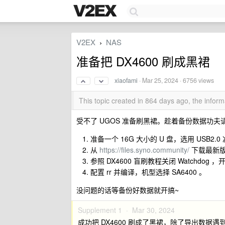
V2EX
NAS
›
准备把 DX4600 刷成黑裙
xiaofami
·
Mar 25, 2024
· 6756 views
This topic created in 864 days ago, the info
受不了 UGOS 准备刷黑裙。趁着备份数据功
准备一个 16G 大小的 U 盘，选用 USB2
从
https://files.syno.community/
下载最新版 rr
参照 DX4600 盲刷教程关闭 Watchdog ，
配置 rr 并编译，机型选择 SA6400 。
没问题的话等备份好数据就开搞~
Supplement 1 ·
Mar 30, 2024
成功把 DX4600 刷成了黑裙，除了导出数据