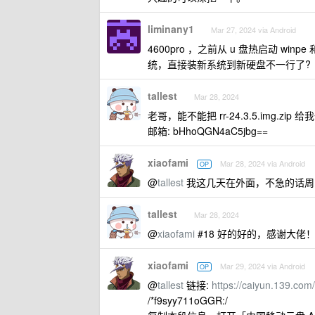
liminany1
Mar 27, 2024 via Android
4600pro ，之前从 u 盘热启动 win
统，直接装新系统到新硬盘不一行了?
tallest
Mar 28, 2024
老哥，能不能把 rr-24.3.5.img.z
邮箱: bHhoQGN4aC5jbg==
xiaofami
Mar 28, 2024 via Android
OP
@
tallest
我这几天在外面，不急的话周
tallest
Mar 28, 2024
@
xiaofami
#18 好的好的，感谢大佬
xiaofami
Mar 29, 2024 via Android
OP
@
tallest
链接:
https://caiyun.139.c
/*f9syy711oGGR:/