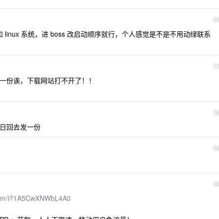
1
pe 和 linux 系统，进 boss 改启动顺序就行，个人感觉是不是不用动绿联系
1
ip 给我一份诶，下载网站打不开了！！
1
日回去发一份
1
！
2
om/m/i?1A5CwXNWbL4A0