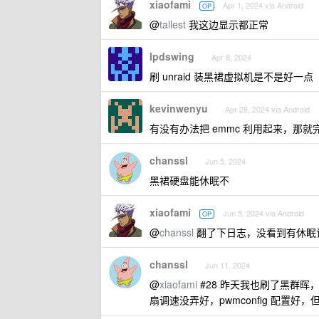
xiaofami
Apr 1, 2024 via Android
OP
@
tallest
我这边显示都正常
lpdswing
Apr 8, 2024
刷 unraid 装黑裙虚拟机是不是好一点
kevinwenyu
Apr 28, 2024 via Android
有没有办法把 emmc 利用起来，那就
chanssl
Jun 5, 2024
黑裙硬盘能休眠不
xiaofami
Jun 5, 2024 via Android
OP
@
chanssl
翻了下日志，没看到有休眠
chanssl
Jun 11, 2024
@
xiaofami
#28 昨天我也刷了黑群晖，
扇调速没弄好，pwmconfig 配置