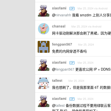
xiaofami
Mar 25, 2024 via Android
OP
@
nirvanahh
我看 smzdm 上别人分享
chanssl
Mar 25, 2024 via Android
网卡驱动刚解决那会刷了黑裙，因为硬
fengpan567
Mar 25, 2024
免费的内网穿透不香吗
xiaofami
Mar 25, 2024
OP
@
fengpan567
更喜欢公网 IP + DDN
tallest
Mar 25, 2024
我也想刷了，但是我那里面 6T 的数
xiaofami
Mar 25, 2024
OP
@
tallest
备份数据过程不要用绿联云客户端
到了 BUG 。操作和表现如下：