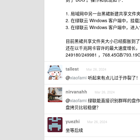
1. 局域网中另一台黑裙新建共享文件夹，
2. 在绿联云 Windows 客户端中，挂
3. 在绿联云 Windows 客户端中
目前黑裙共享文件夹大小已经膨胀到了 2.9
还在以千兆网卡容许的最大速度增长，
249180/249981 ，768.45GB/793.19
tallest
Mar 26, 2024
@
xiaofami
听起来有点儿过于炸裂了
nirvanahh
Mar 26, 2024
@
xiaofami
绿联能直接识别群晖的盘作
盘拷贝比较稳健？
yuezhi
Mar 26, 2024
坐等后续