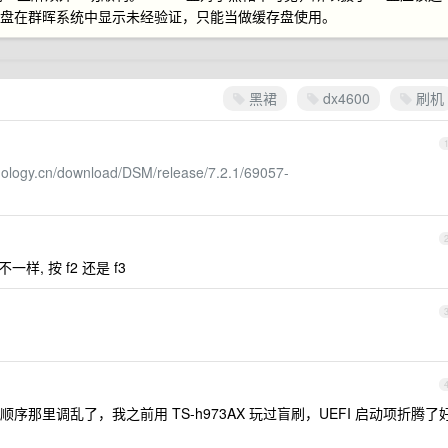
E 硬盘在群晖系统中显示未经验证，只能当做缓存盘使用。
黑裙
dx4600
刷机
ynology.cn/download/DSM/release/7.2.1/69057-
一样, 按 f2 还是 f3
那里调乱了，我之前用 TS-h973AX 玩过盲刷，UEFI 启动项折腾了