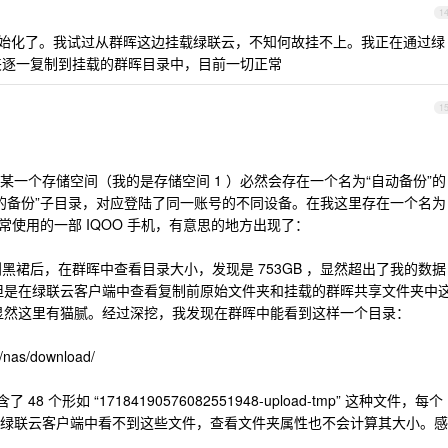
1
始化了。我试过从群晖这边挂载绿联云，不知何故挂不上。我正在通过绿
件夹逐一复制到挂载的群晖目录中，目前一切正常
1
一个存储空间（我的是存储空间 1 ）必然会存在一个名为“自动备份”的
X 的备份”子目录，对应登陆了同一账号的不同设备。在我这里存在一个名为
我日常使用的一部 IQOO 手机，有意思的地方出现了：
复制到黑裙后，在群晖中查看目录大小，发现是 753GB ，显然超出了我的数据
 ）。但是在绿联云客户端中查看复制前原始文件夹和挂载的群晖共享文件夹中
右 ，显然这里有猫腻。经过深挖，我发现在群晖中能看到这样一个目录：
as/download/
8 个形如 “17184190576082551948-upload-tmp” 这种文件，每个
明。在绿联云客户端中看不到这些文件，查看文件夹属性也不会计算其大小。感