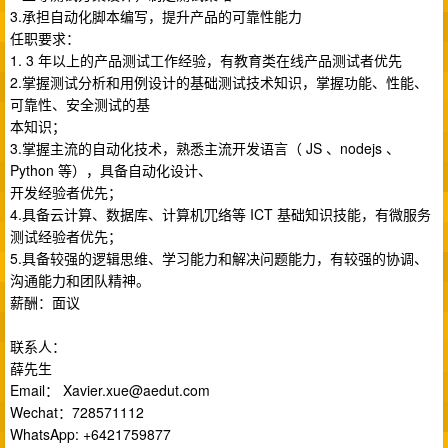
3.承担⾃动化脚本编写，提升产品的可靠性能⼒
任职要求：
1. 3 年以上的产品测试⼯作经验，有教育类在线产品测试者优先
2.掌握测试分析和⽤例设计的基础测试技术知识，掌握功能、性能、
可靠性、安全测试的基
本知识；
3.掌握主流的⾃动化技术，熟悉主流开发语⾔（ JS 、nodejs 、
Python 等），具备⾃动化设计、
开发经验者优先；
4.具备云计算、数据库、计算机⺴络等 ICT 基础知识技能，有微服务
测试经验者优先；
5.具备较强的逻辑思维、学习能⼒和解决问题能⼒，有较强的协调、
沟通能⼒和团队精神。
薪酬：⾯议
联系⼈：
薛先⽣
Email：
Xavier.xue@aedut.com
Wechat：728571112
WhatsApp: +6421759877