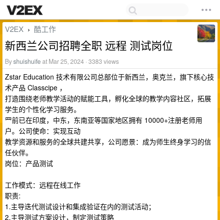
V2EX
酷工作
›
新⻄兰公司招聘全职 远程 测试岗位
By
shuishuife
at Mar 25, 2024 · 3383 views
Zstar Education 技术有限公司总部位于新⻄兰，奥克兰，旗下核⼼技
术产品 Classcipe ，
打造围绕⽼师教学活动的赋能⼯具，孵化全球的教学内容社区，拓展
学⽣的个性化学习服务。
⺫前已在印度，中东，东南亚等国家地区拥有 10000+注册⽼师⽤
户。公司使命：实现互动
教学资源和服务的全球共建共享，公司愿景：成为师⽣终⾝学习的信
任伙伴。
岗位：产品测试
⼯作模式：远程在线⼯作
职责:
1.主导迭代测试设计和集成验证在内的测试活动；
2.主导测试⽅案设计，制定测试策略