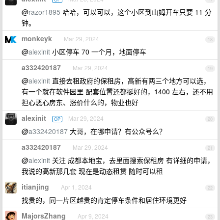
@
razor1895
哈哈，可以可以，这个小区到山姆开车只要 11 分
钟。
monkeyk
Mar 29, 2024
18
@
alexinit
小区停车 70 一个月，地面停车
a332420187
Mar 29, 2024
19
@
alexinit
直接去租政府的保租房，高新有两三个地方可以选，
有一个就在软件园里 配套位置还都挺好的，1400 左右，还不用
担心恶心房东、涨价什么的，物业也好
alexinit
Mar 29, 2024
OP
20
@
a332420187
大哥，在哪申请？有公众号么？
a332420187
Mar 29, 2024
21
@
alexinit
关注 成都本地宝，去里面搜索保租房 有详细的申请，
我说的高新那几套 现在是动态租赁 随时可以租
itianjing
Apr 1, 2024
22
找贵的，同一片区越贵的肯定停车条件和居住环境更好
MajorsZhang
Apr 9, 2024
23