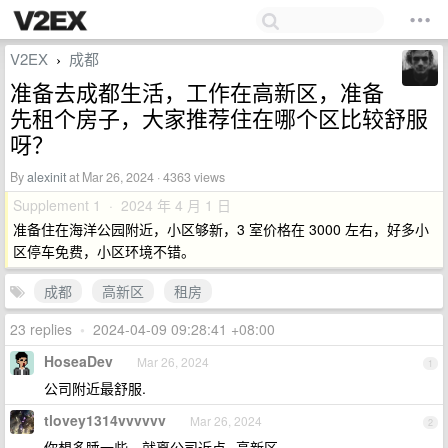
V2EX
成都
›
准备去成都生活，工作在高新区，准备
先租个房子，大家推荐住在哪个区比较舒服
呀？
By
alexinit
at Mar 26, 2024 · 4363 views
Supplement 1 · 2024 年 4 月 1 日
准备住在海洋公园附近，小区够新，3 室价格在 3000 左右，好多小
区停车免费，小区环境不错。
成都
高新区
租房
23 replies
•
2024-04-09 09:28:41 +08:00
HoseaDev
Mar 26, 2024
1
公司附近最舒服.
tlovey1314vvvvvv
Mar 26, 2024
2
你想多睡一些，就离公司近点--高新区