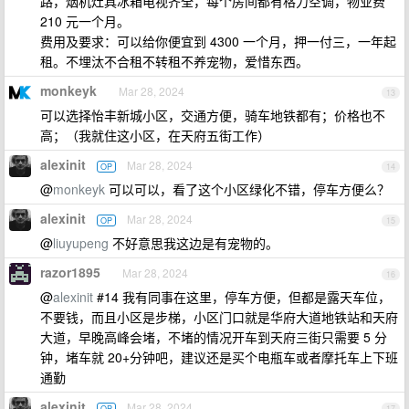
路，烟机灶具冰箱电视齐全，每个房间都有格力空调，物业费
210 元一个月。
费用及要求：可以给你便宜到 4300 一个月，押一付三，一年起
租。不埋汰不合租不转租不养宠物，爱惜东西。
monkeyk
Mar 28, 2024
13
可以选择怡丰新城小区，交通方便，骑车地铁都有；价格也不
高；（我就住这小区，在天府五街工作）
alexinit
Mar 28, 2024
OP
14
@
monkeyk
可以可以，看了这个小区绿化不错，停车方便么？
alexinit
Mar 28, 2024
OP
15
@
liuyupeng
不好意思我这边是有宠物的。
razor1895
Mar 28, 2024
16
@
alexinit
#14 我有同事在这里，停车方便，但都是露天车位，
不要钱，而且小区是步梯，小区门口就是华府大道地铁站和天府
大道，早晚高峰会堵，不堵的情况开车到天府三街只需要 5 分
钟，堵车就 20+分钟吧，建议还是买个电瓶车或者摩托车上下班
通勤
alexinit
Mar 28, 2024
OP
17