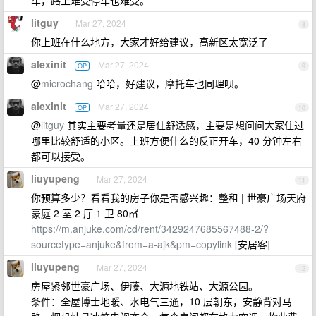
车，路上难受停车也难受。
litguy
Mar 27, 2024
8
你上班在什么地方，大家才好给建议，高新区太宽泛了
alexinit
Mar 27, 2024
OP
9
@
microchang
哈哈，好建议，摩托车也同理呗。
alexinit
Mar 27, 2024
OP
10
@
litguy
其实主要考量还是居住舒适感，主要是想问问大家住过
哪里比较舒适的小区。上班方便什么的反正开车，40 分钟左右
都可以接受。
liuyupeng
Mar 27, 2024
11
你预算多少？看看我的房子你是否感兴趣：整租 | 世豪广场天府
豪庭 2 室 2 厅 1 卫 80㎡
https://m.anjuke.com/cd/rent/3429247685567488-2/?
sourcetype=anjuke&from=a-ajk&pm=copylink
[安居客]
liuyupeng
Mar 27, 2024
12
房屋紧邻世豪广场、伊藤、大源地铁站、大源公园。
条件：全屋博士地暖、水电气三通，10 层朝东，安静背对马