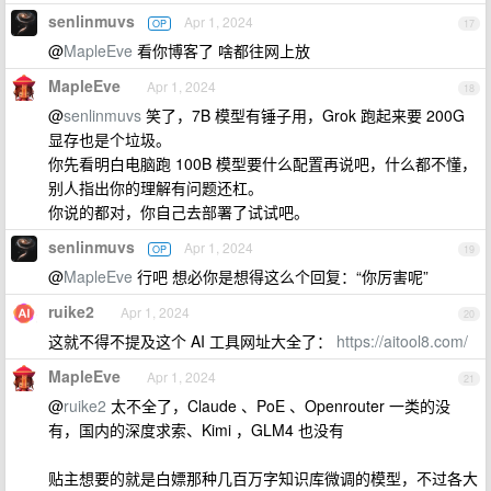
senlinmuvs
Apr 1, 2024
OP
17
@
MapleEve
看你博客了 啥都往网上放
MapleEve
Apr 1, 2024
18
@
senlinmuvs
笑了，7B 模型有锤子用，Grok 跑起来要 200G
显存也是个垃圾。
你先看明白电脑跑 100B 模型要什么配置再说吧，什么都不懂，
别人指出你的理解有问题还杠。
你说的都对，你自己去部署了试试吧。
senlinmuvs
Apr 1, 2024
OP
19
@
MapleEve
行吧 想必你是想得这么个回复：“你厉害呢”
ruike2
Apr 1, 2024
20
这就不得不提及这个 AI 工具网址大全了：
https://aitool8.com/
MapleEve
Apr 1, 2024
21
@
ruike2
太不全了，Claude 、PoE 、Openrouter 一类的没
有，国内的深度求索、Kimi ，GLM4 也没有
贴主想要的就是白嫖那种几百万字知识库微调的模型，不过各大