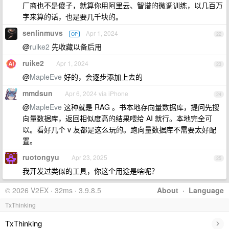
厂商也不是傻子，就算你用阿里云、智谱的微调训练，以几百万
字来算的话，也是要几千块的。
senlinmuvs
Apr 1, 2024
OP
22
@
ruike2
先收藏以备后用
ruike2
Apr 1, 2024
23
@
MapleEve
好的，会逐步添加上去的
mmdsun
Apr 6, 2024 via iPhone
24
@
MapleEve
这种就是 RAG 。书本地存向量数据库，提问先搜
向量数据库，返回相似度高的结果喂给 AI 就行。本地完全可
以。看好几个 v 友都是这么玩的。跑向量数据库不需要太好配
置。
ruotongyu
Apr 23, 2025
25
我开发过类似的工具，你这个用途是啥呢？
© 2026 V2EX · 32ms · 3.9.8.5
About
·
Language
TxThinking
›
TxThinking