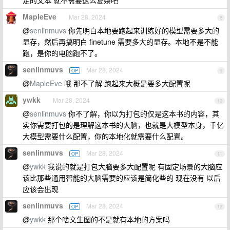
MapleEve
Mar 28, 2024
8
@
senlinmuvs
你先明白本地要跑起来训练好的模型需要多大的
显存，然后再搞明白 finetune 需要多大的显存。本地不是不能
跑，是你的电脑跑不了。
senlinmuvs
Mar 28, 2024
OP
9
@
MapleEve
哦 那不了解 跑起来大概是要多大配置呢
ywkk
Mar 28, 2024
10
@
senlinmuvs
你不了解，你以为打包的仅是这本书的内容，其
实你需要打包的是理解这本书的大脑，也就是大模型本身，千亿
大模型需要什么配置，你的本地化就需要什么配置。
senlinmuvs
Mar 28, 2024
OP
11
@
ywkk
我说的就是打包大脑要多大配置呢 有固定场景的大脑应
该比那些通用智能的大脑需要的应该是简化些的 现在没有 以后
应该会出现
senlinmuvs
Mar 28, 2024
OP
12
@
ywkk
那个啥文生图的不是就有本地的方案吗