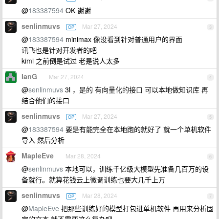
@
183387594
OK 谢谢
senlinmuvs
Mar 27, 2024
OP
3
@
183387594
minimax 像没看到针对普通用户的界面
讯飞也是针对开发者的吧
kimi 之前倒是试过 老是说人太多
IanG
Mar 27, 2024
4
@
senlinmuvs
3l ，是的 有向量化的接口 可以本地做知识库 再
结合他们的接口
senlinmuvs
Mar 27, 2024
OP
5
@
183387594
要是有能完全在本地跑的就好了 就一个单机软件
导入 然后分析
MapleEve
Mar 28, 2024
6
@
senlinmuvs
本地可以，训练千亿级大模型先准备几百万的设
备就行。就算花钱云上微调训练也要大几千上万
senlinmuvs
Mar 28, 2024
OP
7
@
MapleEve
把那些训练好的模型打包进单机软件 再用来分析固
定的文本 就不需要这么复杂吧