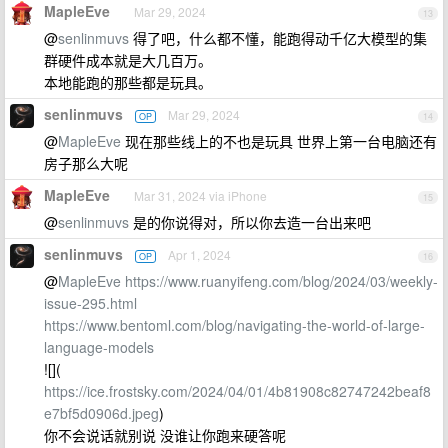
MapleEve
Mar 29, 2024
13
@
senlinmuvs
得了吧，什么都不懂，能跑得动千亿大模型的集
群硬件成本就是大几百万。
本地能跑的那些都是玩具。
senlinmuvs
Mar 29, 2024
OP
14
@
MapleEve
现在那些线上的不也是玩具 世界上第一台电脑还有
房子那么大呢
MapleEve
Mar 31, 2024 via iPhone
15
@
senlinmuvs
是的你说得对，所以你去造一台出来吧
senlinmuvs
Apr 1, 2024
OP
16
@
MapleEve
https://www.ruanyifeng.com/blog/2024/03/weekly-
issue-295.html
https://www.bentoml.com/blog/navigating-the-world-of-large-
language-models
![](
https://ice.frostsky.com/2024/04/01/4b81908c82747242beaf8
e7bf5d0906d.jpeg
)
你不会说话就别说 没谁让你跑来硬答呢