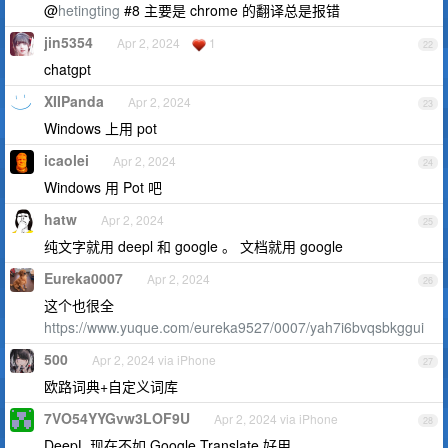
@
hetingting
#8 主要是 chrome 的翻译总是报错
jin5354
Apr 2, 2024
1
22
chatgpt
XIIPanda
Apr 2, 2024
23
Windows 上用 pot
icaolei
Apr 2, 2024
24
Windows 用 Pot 吧
hatw
Apr 2, 2024
25
纯文字就用 deepl 和 google 。 文档就用 google
Eureka0007
Apr 2, 2024
26
这个也很全
https://www.yuque.com/eureka9527/0007/yah7i6bvqsbkggui
500
Apr 2, 2024 via iPhone
27
欧路词典+自定义词库
7VO54YYGvw3LOF9U
Apr 2, 2024 via iPhone
28
DeepL 现在不如 Google Translate 好用