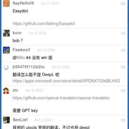
SayHelloHi
Apr 2, 2024
10
Easydict
https://github.com/tisfeng/Easydict
koto
Apr 2, 2024
11
bob ？
FawkesV
Apr 2, 2024
12
@
lllllliu
#4 没有 win 版
jr55475f112iz2tu
Apr 2, 2024
13
翻译怎么能不提 DeepL 呢
https://apps.microsoft.com/store/detail/XPDNX7G06BLH2G
ztc
Apr 2, 2024
14
https://github.com/openai-translator/openai-translator
需要 GPT key
SenLief
Apr 2, 2024
15
我用的 utools 里面的翻译，不过也用 deepl