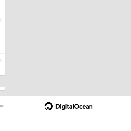
5
6
ge