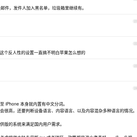
封垃圾邮件，发件人加入黑名单，垃圾箱里继续有。
2
2
一条条删这个反人性的设置一直搞不明白苹果怎么想的
2
2
iPhone 本身就内置有中文分词。
会很高，还要判断设备语言、内容语言、以及内容混杂多种语言的情况。
供版的系统来满足国内用户需求。