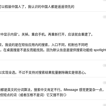
可以假装中国人了，我认识的中国人都是遥遥领先的
1
在搜索中显示内容”。关掉。重启手机。再重新打开，应该就会重建了。
e 界面的搜索，我说的是在短信应用内的搜索，入口不同，机制也不同吧
桌面搜是不是反而能找到。因为默认信息是提供搜索功能给 spotligh
1
以实现全选。不过不支持对搜索结果批量删除确实是很恶心。
1
p 用的都是英文的分词算法，搜索中文肯定不行。iMessage 感觉更复杂一点，
但短点的词（或者压根不是词）它又搜不到🙄
2