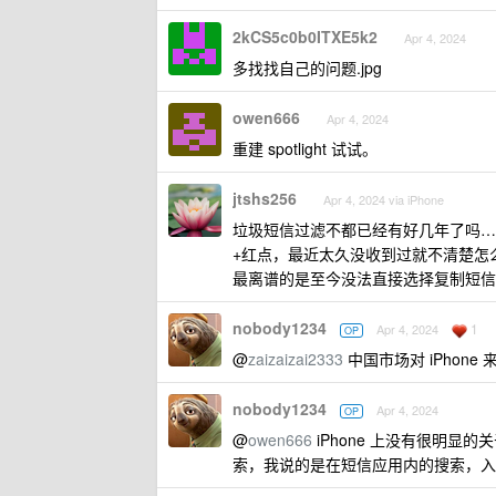
2kCS5c0b0ITXE5k2
Apr 4, 2024
多找找自己的问题.jpg
owen666
Apr 4, 2024
重建 spotlight 试试。
jtshs256
Apr 4, 2024 via iPhone
垃圾短信过滤不都已经有好几年了吗…不过
+红点，最近太久没收到过就不清楚怎
最离谱的是至今没法直接选择复制短信
nobody1234
1
Apr 4, 2024
OP
@
zaizaizai2333
中国市场对 iPhone
nobody1234
Apr 4, 2024
OP
@
owen666
iPhone 上没有很明显的关于 
索，我说的是在短信应用内的搜索，入