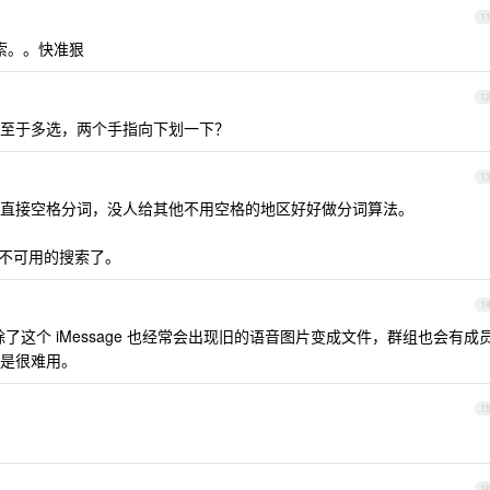
1
搜索。。快准狠
1
至于多选，两个手指向下划一下？
1
直接空格分词，没人给其他不用空格的地区好好做分词算法。
正的不可用的搜索了。
1
除了这个 iMessage 也经常会出现旧的语音图片变成文件，群组也会有成
是很难用。
1
1