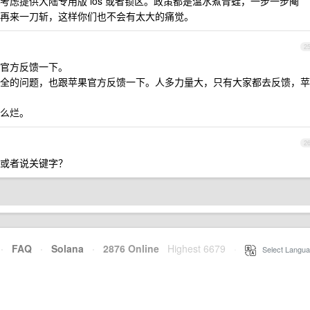
虑提供大陆专用版 ios 或者锁区。政策都是温水煮青蛙，一步一步阉
再来一刀斩，这样你们也不会有太大的痛觉。
2
官方反馈一下。
全的问题，也跟苹果官方反馈一下。人多力量大，只有大家都去反馈，苹
么烂。
2
或者说关键字？
·
FAQ
·
Solana
·
2876 Online
Highest 6679
·
Select Langua