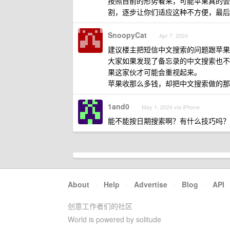
按照目前的形势看来，可能苹果真的会考
割，逐步让你们适应这种不方便，最后
SnoopyCat
Apr 7, 2024
建议楼主把短信中文搜索的问题跟苹果
大家如果发现了备忘录的中文搜索也不
果这家伙才可能会重视起来。
苹果收那么多钱，却把中文搜索做的那
1and0
May 1, 2024 via iPhone
能不能按日期搜索啊？有什么技巧吗？
About
·
Help
·
Advertise
·
Blog
·
API
创意工作者们的社区
World is powered by solitude