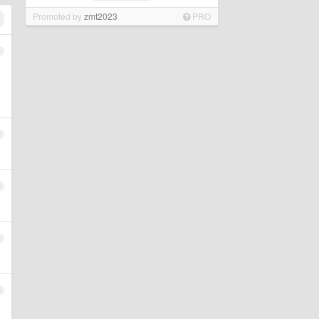
Promoted by
zmt2023
PRO
1
2
3
4
5