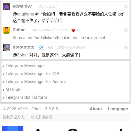
edward97
Apr 6, 2024
3
@
ouqihang
#1 “你拍吧，我倒要看看这么不要脸的人住哪.jpg”
这个绷不住了，哈哈哈哈哈
Zohar
Apr 7, 2024 via iPhone
1
4
https://t.me/addstickers/baipiao_by_luxiaoxun_bot
dototototo
Apr 7, 2024 via Android
OP
5
@
Zohar
对对，就是这个，太感谢了！
Telegram Messenger
›
Telegram Messenger for iOS
›
Telegram Messenger for Android
›
MTProto
›
Telegram Bot Platform
›
© 2026 V2EX · 29ms · 3.9.8.5
About
·
Language
隐私安全无忧，一站式多源搜索