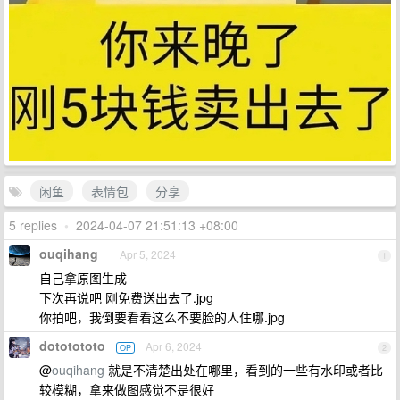
闲鱼
表情包
分享
5 replies
•
2024-04-07 21:51:13 +08:00
ouqihang
Apr 5, 2024
1
自己拿原图生成
下次再说吧 刚免费送出去了.jpg
你拍吧，我倒要看看这么不要脸的人住哪.jpg
dototototo
Apr 6, 2024
OP
2
@
ouqihang
就是不清楚出处在哪里，看到的一些有水印或者比
较模糊，拿来做图感觉不是很好