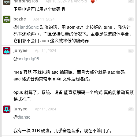
hanbing135
Apr 10, 2024 via Android
1
60
卫星电话可以用这个编码吧
bczhc
Apr 11, 2024
61
@
HandSonic
动漫的话，用 aom-av1 比较好的 tune ，我估计
码率还能再小，而且保持质量的情况下。主要是像流媒体平台，
它们都不会用 aom 这么效率低的编码器
junyee
Apr 11, 2024
62
@
asdgsdg98
m4a 容器 不就包括 aac 编码嘛，而且大部分就是 aac 编码。
aac 格式音频常常用 m4a 文件后缀名的。
opus 就算了，系统、设备 能直接解码一个格式 真的能推动音频
格式推广。
junyee
Apr 11, 2024
63
@
dianso
我有一块 3TB 硬盘，几乎全是音乐，现在不够用了。