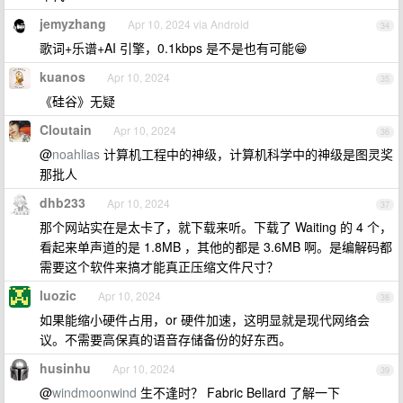
jemyzhang
Apr 10, 2024 via Android
34
歌词+乐谱+AI 引擎，0.1kbps 是不是也有可能😁
kuanos
Apr 10, 2024
35
《硅谷》无疑
Cloutain
Apr 10, 2024
36
@
noahlias
计算机工程中的神级，计算机科学中的神级是图灵奖
那批人
dhb233
Apr 10, 2024
37
那个网站实在是太卡了，就下载来听。下载了 Waiting 的 4 个，
看起来单声道的是 1.8MB ，其他的都是 3.6MB 啊。是编解码都
需要这个软件来搞才能真正压缩文件尺寸？
luozic
Apr 10, 2024
38
如果能缩小硬件占用，or 硬件加速，这明显就是现代网络会
议。不需要高保真的语音存储备份的好东西。
husinhu
Apr 10, 2024
39
@
windmoonwind
生不逢时？ Fabric Bellard 了解一下