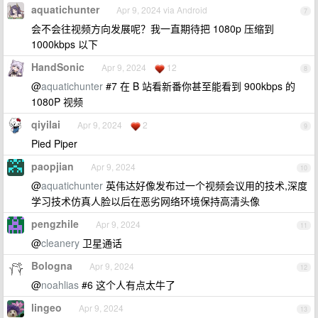
aquatichunter
Apr 9, 2024 via Android
7
会不会往视频方向发展呢？我一直期待把 1080p 压缩到
1000kbps 以下
HandSonic
Apr 9, 2024
12
8
@
aquatichunter
#7 在 B 站看新番你甚至能看到 900kbps 的
1080P 视频
qiyilai
Apr 9, 2024
2
9
Pied Piper
paopjian
Apr 9, 2024
10
@
aquatichunter
英伟达好像发布过一个视频会议用的技术,深度
学习技术仿真人脸以后在恶劣网络环境保持高清头像
pengzhile
Apr 9, 2024
11
@
cleanery
卫星通话
Bologna
Apr 9, 2024
12
@
noahlias
#6 这个人有点太牛了
lingeo
Apr 9, 2024
13