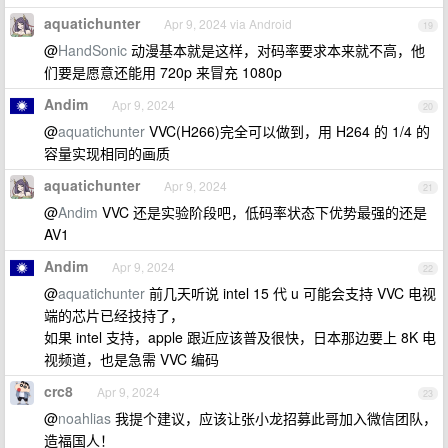
aquatichunter
Apr 9, 2024 via Android
19
@
HandSonic
动漫基本就是这样，对码率要求本来就不高，他
们要是愿意还能用 720p 来冒充 1080p
Andim
Apr 9, 2024
20
@
aquatichunter
VVC(H266)完全可以做到，用 H264 的 1/4 的
容量实现相同的画质
aquatichunter
Apr 9, 2024
21
@
Andim
VVC 还是实验阶段吧，低码率状态下优势最强的还是
AV1
Andim
Apr 9, 2024
22
@
aquatichunter
前几天听说 intel 15 代 u 可能会支持 VVC 电视
端的芯片已经技持了，
如果 intel 支持，apple 跟近应该普及很快，日本那边要上 8K 电
视频道，也是急需 VVC 编码
crc8
Apr 9, 2024
23
@
noahlias
我提个建议，应该让张小龙招募此哥加入微信团队，
造福国人！