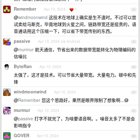
Remember
Apr 10, 2024
1
44
@
windmoonwind
这技术在地球上确实是生不逢时。不过可以尝
试卖给马斯克，毕竟地球到火星之间，链路带宽还是挺贵的，语
音通话用这个压缩一下，可以省下带宽传别的东西。
passive
Apr 10, 2024 via Android
45
@
murmur
航天通信，节省出来的数据带宽能转化为物理编码的
信噪比
ByteRan
Apr 10, 2024
46
太强了，这才是技术。可以节省大量带宽。大量电力。碳中和先
锋
windmoonwind
Apr 10, 2024
47
@
Remember
您这个思路好，果然是眼界限制了想象啊...😅
murmur
Apr 10, 2024
48
@
passive
打字不就完了，为啥要语音啊。。噪音太多了不是会
影响指令
GOVER
Apr 10, 2024
49