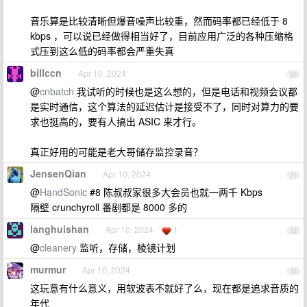
音乐算是比较清晰但爆音噪声比较重，然而码率都已经低于 8
kbps ，可以说已经做得相当好了，目前应用广泛的各种压缩格
式压到这么低的码率都会严重失真
billccn
Apr 10, 2024
30
@
cnbatch
我试听的时候也是这么想的，但是电话和视频会议都
是实时通信，这个算法的延迟估计是接受不了，同时对算力的要
求也挺高的，要有人搞出 ASIC 来才行。
真正好用的可能是老大哥储存监控录音？
JensenQian
Apr 10, 2024
31
@
HandSonic
#8 陈叔叔家很多大会员也就一两千 Kbps
隔壁 crunchyroll 番剧都是 8000 多的
langhuishan
Apr 10, 2024
1
32
@
cleanery
监听，存储，棱镜计划
murmur
Apr 10, 2024
33
这玩意有什么意义，用软波表不就好了么，现在都是追求音质的
年代