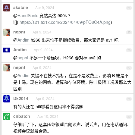
akatale
Apr 9, 2024
24
@
HandSonic
竟然高达 900k ？
![](
https://s21.ax1x.com/2024/04/09/pFO8C4A.png
)
nepnt
Apr 9, 2024
25
@
Andim
h266 出来怕不是继续收费，那大家还是 av1 吧
Andim
Apr 9, 2024
26
@
nepnt
不是一个阶梯呀，H266 要对标 av2 的
nepnt
Apr 9, 2024
27
@
Andim
关键不在技术指标，在是不是收费上，影响 B 端是不
是上马。现在的网络、运算和存储环境，除非极限工况没那么大
区别
Dk2014
Apr 9, 2024
28
有的人还在 hifi🤣看到这码率不得跳脚
cnbatch
Apr 10, 2024
29
仔细听了下，这套压缩很适合朗读声、说话声，用在电话通讯、
视频会议就最合适。