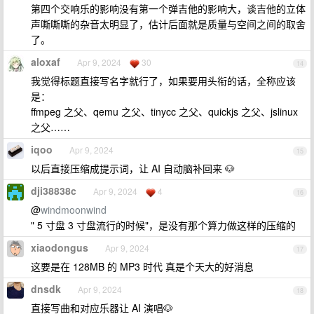
第四个交响乐的影响没有第一个弹吉他的影响大，谈吉他的立体
声嘶嘶嘶的杂音太明显了，估计后面就是质量与空间之间的取舍
了。
aloxaf
Apr 9, 2024
30
14
我觉得标题直接写名字就行了，如果要用头衔的话，全称应该
是：
ffmpeg 之父、qemu 之父、tinycc 之父、quickjs 之父、jslinux
之父……
iqoo
Apr 9, 2024
15
以后直接压缩成提示词，让 AI 自动脑补回来 🐶
dji38838c
Apr 9, 2024
4
16
@
windmoonwind
" 5 寸盘 3 寸盘流行的时候"，是没有那个算力做这样的压缩的
xiaodongus
Apr 9, 2024
17
这要是在 128MB 的 MP3 时代 真是个天大的好消息
dnsdk
Apr 9, 2024
18
直接写曲和对应乐器让 AI 演唱🐶