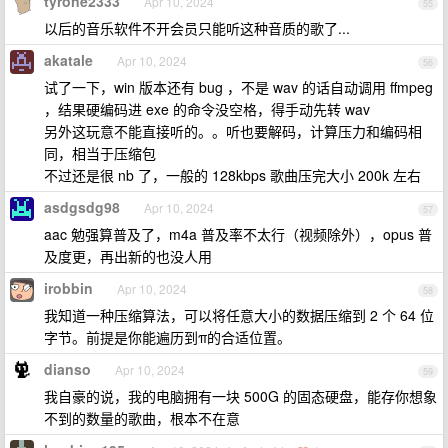
tyrone2333
Apr 10, 2024
55
以后的音乐软件不开会员只能听这种音质的歌了...
akatale
Apr 10, 2024
56
试了一下，win 版本还有 bug ，不是 wav 的话自动调用 ffmpeg
，结果硬编码进 exe 的命令没空格，得手动先转 wav
另外这玩意不能直接听的。。听也要解码，计算压力和编码相
同，相当于压缩包
不过还是很 nb 了，一般的 128kbps 歌曲压完大小 200k 左右
asdgsdg98
Apr 10, 2024
57
aac 勉强算普及了，m4a 普及率不太行（视频除外），opus 普
及度更，再出新的也没人用
irobbin
Apr 10, 2024
58
我知道一种压缩算法，可以将任意大小的数据压缩到 2 个 64 位
字节。前提是你能遍历到π的合适位置。
dianso
Apr 10, 2024
59
我自豪的说，我的电脑拥有一块 500G 的固态硬盘，能存你想象
不到的数量的歌曲，根本不在意