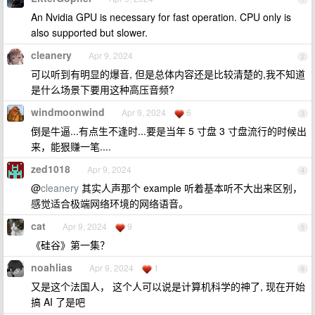
An Nvidia GPU is necessary for fast operation. CPU only is
also supported but slower.
cleanery
Apr 9, 2024
2
可以听到有明显的爆音, 但是总体内容还是比较清楚的,我不知道
是什么场景下要用这种高压音频?
windmoonwind
Apr 9, 2024
6
3
倒是牛逼...有点生不逢时...要是当年 5 寸盘 3 寸盘流行的时候出
来，能狠赚一笔....
zed1018
Apr 9, 2024
4
@
cleanery
其实人声那个 example 听着基本听不大出来区别，
感觉适合极端网络环境的网络语音。
cat
Apr 9, 2024
9
5
《硅谷》第一集？
noahlias
Apr 9, 2024
1
6
又是这个法国人， 这个人可以说是计算机科学的神了, 现在开始
搞 AI 了是吧