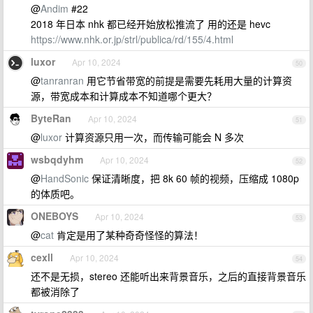
@
Andim
#22
2018 年日本 nhk 都已经开始放松推流了 用的还是 hevc
https://www.nhk.or.jp/strl/publica/rd/155/4.html
luxor
Apr 10, 2024
50
@
tanranran
用它节省带宽的前提是需要先耗用大量的计算资
源，带宽成本和计算成本不知道哪个更大？
ByteRan
Apr 10, 2024
51
@
luxor
计算资源只用一次，而传输可能会 N 多次
wsbqdyhm
Apr 10, 2024
52
@
HandSonic
保证清晰度，把 8k 60 帧的视频，压缩成 1080p
的体质吧。
ONEBOYS
Apr 10, 2024
53
@
cat
肯定是用了某种奇奇怪怪的算法！
cexll
Apr 10, 2024
54
还不是无损，stereo 还能听出来背景音乐，之后的直接背景音乐
都被消除了