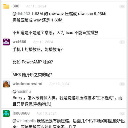
300
Apr 10, 2024
40
@
dhb233
1.63M 的 raw.wav 压缩成 raw.tsac 9.26kb
再解压缩成 wav 还是 1.63M
不知道是不是这个意思，因为 tsac 不能直接播放
wxf666
Apr 10, 2024
41
手机上的播放器，能播放吗？
比如 PowerAMP 啥的？
MP3 随身听之类的呢？
windmoonwind
Apr 10, 2024
42
@
husinhu
Sorry ，怎么敢讥讽大神。我是说这项压缩技术"生不逢时"，而
且只是调侃(手动狗头)
lee88688
Apr 10, 2024
43
@
winterbells
我感觉是有损压缩，后面几个码率地的明显能听出
来，压缩再解压应该和原来不一样了