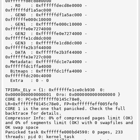
0xffffffdecd8e0000

  . RO    : 0xffffffdecd8e0000 - 
0xffffffdf1a5ac000

  . GEN0  : 0xffffffdf1a5ac000 - 
0xffffffe000c10000

  . GEN1  : 0xffffffe000c10000 - 
0xffffffe0e7274000

  . GEN2  : 0xffffffe0e7274000 - 
0xffffffe1cd8dc000

  . GEN3  : 0xffffffe1cd8dc000 - 
0xffffffe2b3f44000

  . DATA  : 0xffffffe2b3f44000 - 
0xffffffe3e727c000

  Metadata: 0xffffffdc1e7a4000 - 
0xffffffdc1ffa4000

  Bitmaps : 0xffffffdc1ffa4000 - 
0xffffffdc200c4000

  Extra   : 0 - 0

TPIDRx_ELy = {1: 0xffffffe1ce0cb930  0: 
0x0000000000000001  0ro: 0x0000000000000000 }

CORE 0: PC=0xfffffff0145c78e0, 
LR=0xfffffff0145c78e0, FP=0xffffffeff005fef0

CORE 1 is the one that panicked. Check the full 
backtrace for details.

Compressor Info: 0% of compressed pages limit (OK) 
and 0% of segments limit (OK) with 0 swapfiles and 
OK swap space

Panicked task 0xffffffe000bd4590: 0 pages, 233 
threads: pid 0: kernel_task
