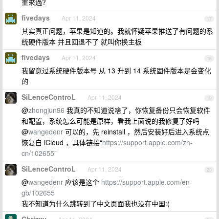
重來過?
fivedays
Apr 11, 2024
17
其实真正问题，苹果是知道的。我就怀疑苹果推送了有问题的系
统硬件版本 并且回退不了 就叫你换主板
fivedays
Apr 11, 2024
18
我留意过系统硬件版本号 从 13 升到 14 系统固件版本是会变化
的
SiLenceControL
Apr 11, 2024
19
@
zhongjun96
我真的不知道说啥了，你恢复备份只会恢复软件
和配置，系统怎么可能是原样，看我上面说的我修复了好吗
@
wangedenr
可以的，先 reinstall ，然后安装好后进入系统点
恢复自 iCloud ，具体链接“
https://support.apple.com/zh-
cn/102655”
SiLenceControL
Apr 11, 2024
20
@
wangedenr
应该是这个
https://support.apple.com/en-
gb/102655
我不知道为什么跳转到了中文页面我也没在中国:(