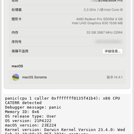
panic(cpu 1 caller 0xfffffff0135f41b4): x86 CPU 
CATERR detected

Debugger message: panic

Memory ID: 0x6

OS release type: User

OS version: 21P4222

macOS version: 23E224

Kernel version: Darwin Kernel Version 23.4.0: Wed 