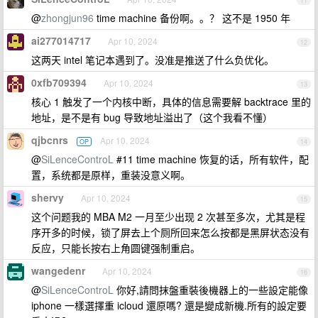
11
@
zhongjun96
time machine 备份啊。。？ 这不是 1950 年
ai277014717
Apr 10, 2024
12
这两天 intel 笔记本遇到了。没准是推送了什么负优化。
0xfb709394
Apr 10, 2024
13
核心 1 触发了一个内核中断，具体的信息需要解 backtrace 里的
地址，是不是有 bug 导致地址溢出了（这个我看不懂）
qjbcnrs
Apr 10, 2024
OP
14
@
SiLenceControL
#11 time machine 恢复的话，所有软件，配
置，系统都是原样，重装没意义啊。
shervy
Apr 10, 2024
15
这个问题我的 MBA M2 一月至少出现 2 次甚至多次，尤其是程
序开多的时候，锁了屏去上个厕所回来怎么按都是黑屏状态没有
反应，只能长按右上角圆键强制重启。
wangedenr
Apr 10, 2024
16
@
SiLenceControL
你好,請問抹盤重裝後機器上的一些設定能像
iphone 一樣選擇重 icloud 還原嗎? 還是變成新機.所有的設定要