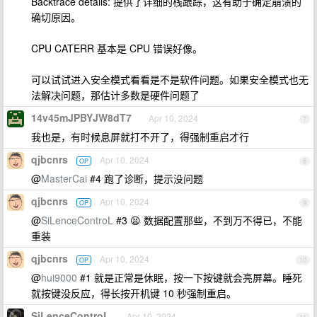
Backtrace details: 提供了详细的栈跟踪，这有助于确定崩溃的
确切原因。
CPU CATERR 基本是 CPU 错误好像。
可以试试进入安全模式看看是不是软件问题。如果安全模式也无
法解决问题，那估计多数是硬件问题了
14v45mJPBYJW8dT7
Apr 10, 2024
7
我也是，有时候息屏就打不开了，得强制重启才行
qjbcnrs
Apr 10, 2024
OP
8
@
MasterCai
#4 跑了诊断，提示没问题
qjbcnrs
Apr 10, 2024
OP
9
@
SiLenceControL
#3 😫 数据配置那些，不到万不得已，不能
重装
qjbcnrs
Apr 10, 2024
OP
10
@
hui9000
#1 就是正常是休眠，按一下按键就会亮屏幕。睡死
就按键没反应，得长按开机键 10 秒强制重启。
SiLenceControL
Apr 10, 2024