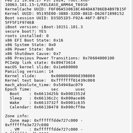
Feb 21 19:08:27 PST 2024; root:xnu-
10063.101.15~1/RELEASE_ARM64_T8010

KernelCache UUID: F6F06A530618C404DA8786EB4B97B15F

Kernel UUID: 95195E00-3880-32D0-881D-D62671898152

Boot session UUID: D35D51D5-F92A-46F7-BF67-
5FF5F1F9746B

iBoot version: iBoot-10151.101.3

secure boot?: YES

roots installed: 0

x86 EFI Boot State: 0x16

x86 System State: 0x0

x86 Power State: 0x0

x86 Shutdown Cause: 0x7

x86 Previous Power Transitions: 0x70604000100

PCIeUp link state: 0x89473614

macOS kernel slide: 0x1e600000

Paniclog version: 14

Kernel slide:      0x000000000d398000

Kernel text base:  0xfffffff01439c000

mach_absolute_time: 0x54948ac079

Epoch Time:        sec       usec

  Boot    : 0x6613425b 0x0001552d

  Sleep   : 0x66136c2c 0x000ace86

  Wake    : 0x6613732f 0x0001c635

  Calendar: 0x66138478 0x000cff0e

Zone info:

  Zone map: 0xffffffdde727c000 - 
0xffffffe3e727c000

  . VM    : 0xffffffdde727c000 - 