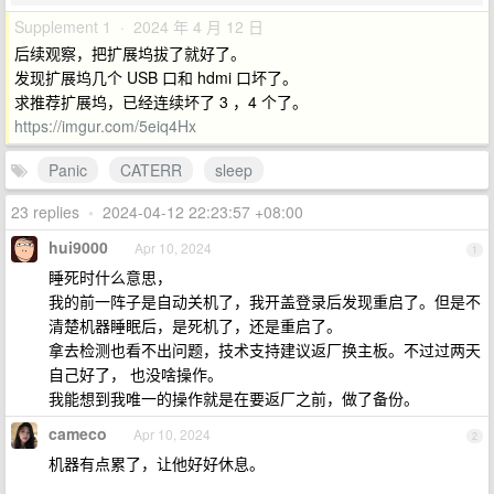
Supplement 1 · 2024 年 4 月 12 日
后续观察，把扩展坞拔了就好了。
发现扩展坞几个 USB 口和 hdmi 口坏了。
求推荐扩展坞，已经连续坏了 3 ，4 个了。
https://imgur.com/5eiq4Hx
Panic
CATERR
sleep
23 replies
•
2024-04-12 22:23:57 +08:00
hui9000
Apr 10, 2024
1
睡死时什么意思，
我的前一阵子是自动关机了，我开盖登录后发现重启了。但是不
清楚机器睡眠后，是死机了，还是重启了。
拿去检测也看不出问题，技术支持建议返厂换主板。不过过两天
自己好了， 也没啥操作。
我能想到我唯一的操作就是在要返厂之前，做了备份。
cameco
Apr 10, 2024
2
机器有点累了，让他好好休息。