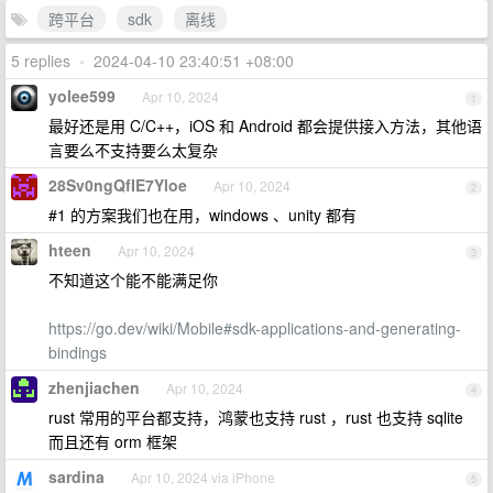
跨平台
sdk
离线
5 replies
•
2024-04-10 23:40:51 +08:00
yolee599
Apr 10, 2024
1
最好还是用 C/C++，iOS 和 Android 都会提供接入方法，其他语
言要么不支持要么太复杂
28Sv0ngQfIE7Yloe
Apr 10, 2024
2
#1 的方案我们也在用，windows 、unity 都有
hteen
Apr 10, 2024
3
不知道这个能不能满足你
https://go.dev/wiki/Mobile#sdk-applications-and-generating-
bindings
zhenjiachen
Apr 10, 2024
4
rust 常用的平台都支持，鸿蒙也支持 rust ，rust 也支持 sqlite
而且还有 orm 框架
sardina
Apr 10, 2024 via iPhone
5