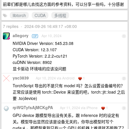
前辈们都是哪儿去找这方面的参考资料，可以分享一些吗，十分感谢
libtorch
CUDA
多线程
7 replies
•
2024-09-26 16:49:17 +08:00
allegory
Apr 10, 2024
OP
1
NVIDIA Driver Version: 545.23.08
CUDA Version: 12.3.107
PyTorch Version: 2.2.2+cu121
cuDNN Version: 8902
显卡驱动 环境啥的应该没问题
ysc3839
Apr 10, 2024 via Android
1
2
TorchScript 导出的不是只有 model 吗？怎么设置设备编号的？
正常应该是使用 torch::Device 来设置的吧，torch::jit::load 之后
要 .to(device)
rpWQTyfsAjMCKgPA
Apr 11, 2024 via iPhone
1
3
GPU device 跟模型导出没有关系，跟 inference 时的设定有
关。模型导出显然应该是设备无关的，你导出模型时写个
cuda:4 ，那模型拿到只有一个 GPU 的机器上难道就不能跑了？