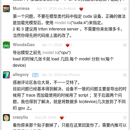
Muniesa
Apr 11, 2024 via Android
1
4
第一个问题，不要在模型类代码中指定 cuda 设备，正确的做法
是加载完模型后，使用
model.to
("cuda:4")来指定。
2 和 3 建议用 triton inference server ，不需要你来处理多卡，
当然你得先把代码按上面的改了。
WoodsGao
Apr 11, 2024
1
5
导出模型之前先
model.to
("cpu")
load 的时候几张卡就 load 几回,每个 model 分别 to(每个
device)
allegory
Apr 12, 2024 via iPhone
OP
6
感谢评论区各位大哥，不一一艾特了。
目前问题已经基本得到解决，设备不一致的问题主要是导出的时
候用了 trace 而加载使用的时候用了 script ；至于后面两个问
题，我也得到了解决，就是将数据多 to(device)几次放到了不同
的 gpu 上。
crazyliu
Sep 26, 2024
1
7
看你原来那个贴子删掉了，只能在这里回复你了，需要内推可以