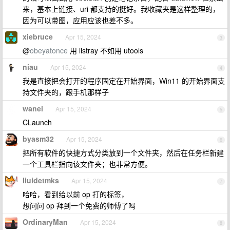
来，基本上链接、uri 都支持的挺好。我收藏夹是这样整理的，
因为可以带图，应用应该也差不多。
xiebruce
Apr 15, 2024
3
@
obeyatonce
用 listray 不如用 utools
niau
Apr 15, 2024
4
我是直接把会打开的程序固定在开始界面，Win11 的开始界面支
持文件夹的，跟手机那样子
wanei
Apr 15, 2024
5
CLaunch
byasm32
Apr 15, 2024
6
把所有软件的快捷方式分类放到一个文件夹，然后在任务栏新建
一个工具栏指向该文件夹；也非常方便。
liuidetmks
Apr 15, 2024
7
哈哈，看到给以前 op 打的标签，
想问问 op 拜到一个免费的师傅了吗
OrdinaryMan
Apr 15, 2024
8