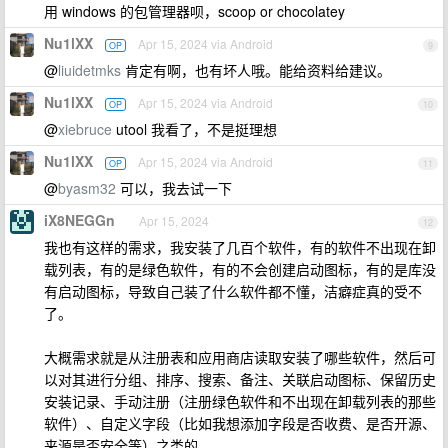
用 windows 的包管理器呗，scoop or chocolatey
Nu1lXX
Apr 15, 2024 via Android
OP
9
@
liuidetmks
肯定有啊，也有坏人哦。能给资料给建议。
Nu1lXX
Apr 15, 2024 via Android
OP
10
@
xiebruce
utool 我看了，不是挺理想
Nu1lXX
Apr 15, 2024 via Android
OP
11
@
byasm32
可以，我去试一下
iX8NEGGn
Apr 15, 2024
12
我也有这样的需求，我安装了几百个软件，有的软件不出现在卸
载列表，有的是绿色软件，有的不会创建启动图标，有的是库没
有启动图标，导致自己装了什么软件都不懂，洁癖症真的受不
了。
大概需求就是从注册表和应用商店读取安装了哪些软件，然后可
以对其进行分组、排序、搜索、备注、关联启动图标、保留历史
安装记录、手动注册（注册绿色软件和不出现在卸载列表的那些
软件）、自定义字段（比如我想添加字段是否收费、是否开源、
来源是否安全等）之类的。