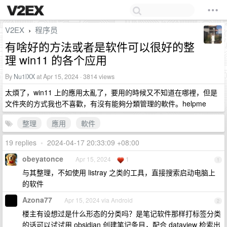
V2EX
程序员
›
有啥好的方法或者是软件可以很好的整
理 win11 的各个应用
By
Nu1lXX
at Apr 15, 2024 · 3814 views
太煩了，win11 上的應用太亂了，要用的時候又不知道在哪裡，但是
文件夾的方式我也不喜歡，有沒有能夠分類管理的軟件。helpme
整理
應用
軟件
19 replies
•
2024-04-17 20:33:09 +08:00
obeyatonce
Apr 15, 2024
1
1
与其整理，不如使用 listray 之类的工具，直接搜索启动电脑上
的软件
Azona77
Apr 15, 2024 via Android
2
楼主有设想过是什么形态的分类吗？是笔记软件那样打标签分类
的话可以试试用 obsidian 创建笔记条目，配合 dataview 检索出