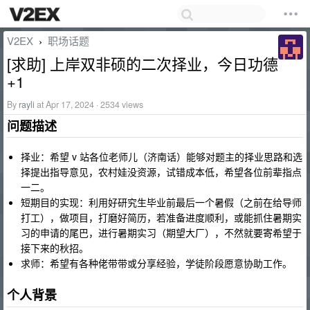
V2EX
职场话题
›
[求助] 上岸双非硕的二次择业，今日功德
+1
By
rayli
at Apr 17, 2024 · 2534 views
问题描述
择业：希望 v 站各位老师儿（济南话）能够对题主的择业思路和选
择提出指导意见，农村娃没资源，试错成本低，希望各位前辈指点
一二。
短期目的实现：利用好研究生毕业前最后一个暑假（之前在给导师
打工），做项目，打磨好简历，若准备进度顺利，或能抓住暑期实
习的申请的尾巴，进行暑期实习（期望大厂），不然就要寄希望于
接下来的秋招。
求师：希望有各种佬带带或分享经验，学徒阶段愿意协助工作。
个人背景