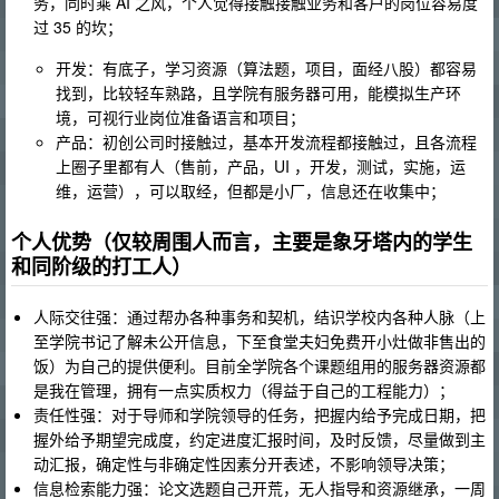
务，同时乘 AI 之风，个人觉得接触接触业务和客户的岗位容易度
过 35 的坎；
开发：有底子，学习资源（算法题，项目，面经八股）都容易
找到，比较轻车熟路，且学院有服务器可用，能模拟生产环
境，可视行业岗位准备语言和项目；
产品：初创公司时接触过，基本开发流程都接触过，且各流程
上圈子里都有人（售前，产品，UI ，开发，测试，实施，运
维，运营），可以取经，但都是小厂，信息还在收集中；
个人优势（仅较周围人而言，主要是象牙塔内的学生
和同阶级的打工人）
人际交往强：通过帮办各种事务和契机，结识学校内各种人脉（上
至学院书记了解未公开信息，下至食堂夫妇免费开小灶做非售出的
饭）为自己的提供便利。目前全学院各个课题组用的服务器资源都
是我在管理，拥有一点实质权力（得益于自己的工程能力）；
责任性强：对于导师和学院领导的任务，把握内给予完成日期，把
握外给予期望完成度，约定进度汇报时间，及时反馈，尽量做到主
动汇报，确定性与非确定性因素分开表述，不影响领导决策；
信息检索能力强：论文选题自己开荒，无人指导和资源继承，一周