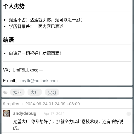
个人劣势
烟酒不占：沾酒就头疼，烟可以忍一忍；
学历背景差：上面内容已表述
结语
向诸君一切祝好！功德圆满！
VX：UmF5LUxpcg==
E-mail：
ray.lir@outlook.com
择业
大厂
实习
9 replies
•
2024-09-24 01:24:39 +08:00
andydebug
Apr 17, 2024
1
期望大厂 你都想好了，那就全力以赴卷技术呗，还有啥好说
的。