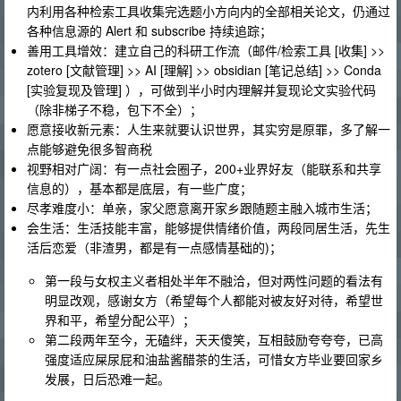
内利用各种检索工具收集完选题小方向内的全部相关论文，仍通过
各种信息源的 Alert 和 subscribe 持续追踪；
善用工具增效：建立自己的科研工作流（邮件/检索工具 [收集] >>
zotero [文献管理] >> AI [理解] >> obsidian [笔记总结] >> Conda
[实验复现及管理] ），可做到半小时内理解并复现论文实验代码
（除非梯子不稳，包下不全）；
愿意接收新元素：人生来就要认识世界，其实穷是原罪，多了解一
点能够避免很多智商税
视野相对广阔：有一点社会圈子，200+业界好友（能联系和共享
信息的），基本都是底层，有一些广度；
尽孝难度小：单亲，家父愿意离开家乡跟随题主融入城市生活；
会生活：生活技能丰富，能够提供情绪价值，两段同居生活，先生
活后恋爱（非渣男，都是有一点感情基础的)；
第一段与女权主义者相处半年不融洽，但对两性问题的看法有
明显改观，感谢女方（希望每个人都能对被友好对待，希望世
界和平，希望分配公平）；
第二段两年至今，无磕绊，天天傻笑，互相鼓励夸夸夸，已高
强度适应屎尿屁和油盐酱醋茶的生活，可惜女方毕业要回家乡
发展，日后恐难一起。