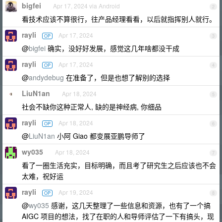
bigfei
Apr 17, 2024 via Android
2
看技术应该不算很行，往产品经理看看，以后就指挥别人就行。
rayli
Apr 17, 2024
OP
3
@
bigfei
确实，没好好发展，感觉这几年啥都没干成
rayli
Apr 17, 2024
OP
4
@
andydebug
在准备了，但是也想了解别的选择
LiuN1an
Apr 18, 2024
5
社会不缺你这种正常人, 缺的是神经病, 你细品
rayli
Apr 18, 2024
OP
6
@
LiuN1an
小阿 Giao 都变展亚鹏导师了
wy035
Apr 18, 2024
7
看了一圈生活充实，目标明确，而且考了研究生之后应该也不会
太难，祝好运
rayli
Apr 19, 2024
OP
8
@
wy035
感谢，这几天整理了一些信息和资源，也有了一个搞
AIGC 项目的想法，找了在职的人和导师评估了一下有搞头，现