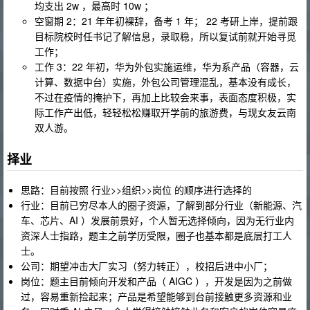
均支出 2w ，最高时 10w ；
空窗期 2：21 年年初裸辞，备考 1 年； 22 考研上岸，提前跟
目标院校时任书记了解信息，录取稳，所以复试前就开始寻觅
工作；
工作 3：22 年初，华为外包实施运维，华为系产品（容器，云
计算、数据中台）实施，外包公司管理混乱，基本没有成长，
不过在疫情的掩护下，再加上比较会来事，表面态度积极，实
际工作产出低，轻轻松松赚取开学前的旅游费，与现女友云南
双人游。
择业
思路：目前按照 行业>>组织>>岗位 的顺序进行选择的
行业：目前已穷尽本人的圈子资源，了解到部分行业（新能源、汽
车、芯片、AI ）发展前景好，个人暂无选择倾向，因为无行业内
资深人士指路，题主之前学历受限，圈子也基本都是底层打工人
士。
公司：期望冲击大厂实习（努力转正），校招后进中小厂；
岗位：题主目前倾向开发和产品（ AIGC ），开发是因为之前做
过，容易重新捡起来；产品是希望能够到台前接触更多资源和业