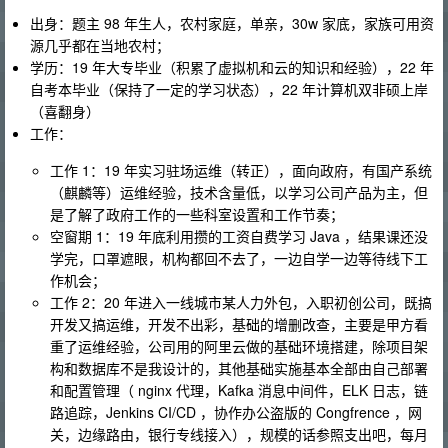
出身：题主 98 年生人，农村家庭，单亲，30w 家底，家族可用资
源几乎都在当地农村；
学历：19 年大专毕业（积累了虚拟机和云的知识和经验），22 年
自考本毕业（保持了一定的学习状态），22 年计算机双非硕上岸
（喜翻身）
工作：
工作 1：19 年实习驻场运维（转正），面向政府，有国产系统
（麒麟等）运维经验，技术含量低，以学习公司产品为主，但
是了解了政府工作的一些科室设置和工作节奏；
空窗期 1：19 年底利用攒的工资自费学习 Java ，结果课还没
学完，口罩遮眼，机构都回不去了，一边自学一边等待线下工
作机会；
工作 2：20 年进入一线城市某人力外包，入职初创公司，既搞
开发又搞运维，开发不出彩，基础的增删改查，主要是甲方看
重了运维经验，公司用的阿里云做的基础环境搭建，除项目架
构和数据库不是我设计的，其他基础实施基本全部由自己部署
和配置管理（ nginx 代理，Kafka 消息中间件，ELK 日志，链
路追踪，Jenkins CI/CD ，协作办公盗版的 Congfrence ，网
关，边缘路由，银行专线接入），规模的话参照支出吧，每月