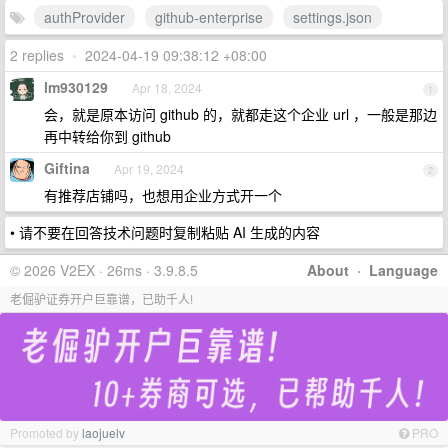
authProvider
github-enterprise
settings.json
2 replies
•
2024-04-19 09:38:12 +08:00
lm930129
Apr 18, 2024
1
会，就是原本访问 github 的，就都走这个企业 url ，一般是那边
再中转给你到 github
Giftina
Apr 19, 2024
2
有推荐店铺吗，也想用企业方式开一个
• 请不要在回答技术问题时复制粘贴 AI 生成的内容
© 2026 V2EX · 26ms · 3.9.8.5
About
·
Language
老倔驴证券开户巨靠谱，已助千人!
Promoted by
laojuelv
PRO