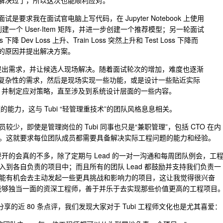
解决过了，所以这次也能顺利应对。
要求我在面试官电脑上写代码，在 Jupyter Notebook 上使用
电影评分）创建一个 User-Item 矩阵，并进一步创建一个推荐模型；另一轮面试
下降 Dev Loss 上升、Train Loss 突然上升和 Test Loss 下降而
可能的原因并提出解决方案。
都是提出需求，并让候选人现场解决。随着面试轮次的增加，难度也逐渐
复杂性的需求，然后是现场实现一些功能，或是设计一些贴近实际
affic 并制定应对策略，直至涉及到系统设计层面的一些内容。
的能力，这与 Tubi “轻管理重技术”的团队风格息息相关。
，即使是管理岗位的 Tubi 同事也只是“兼职管理”，包括 CTO 在内
。这就要求每位团队成员都需要具备解决实际工程问题的能力和经验。
bi 要开的会真的不多，除了定期与 Lead 的一对一沟通和每周团队例会，工
到各自负责的项目中；而且所有的团队 Lead 都鼓励并支持我们负责一
能有机会去主动发起一些更具挑战和影响力的项目，这让我觉得很兴奋
能够独当一面的资深工程师，善于并乐于去实现那些价值更高的工程项目
r 上分享的近 80 条点评，我们发现大家对于 Tubi 工程师文化也是尤其喜爱：