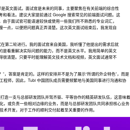
同样是英文面试。面试官是未来的同事，主要聚焦在有关前端的综合性
和看法。建议大家提前通过 Google 搜索常见的前端面试问题。这
。由于面试官可能语速较快或使用一些我们所不熟悉的专业词汇，
慢一点，以便把问题真正弄清楚。这次英文面试结束后，我发现自
文面试在第二轮进行。我的面试官来自美国，我听懂了他提出的需求后就
的是看重解决实际问题的能力，而不是英文水平。我用简单的英文
得很清楚。只要平时能理解英文技术文档和视频，英文面试通常不
试么？”，答案是肯定的。这样的安排并不是为了展示“所谓的外企特色”，而是
程师，因此，Tubi 中国团队成员需要频繁地与美国同事进行沟通和协
力于打造一支与总部研发团队并驾齐驱、平等协作的精英研发队伍，这意味
化，或负责一些相对边缘的业务，而是与总部研发团队共同承担核心业务
技术开发，对于工作的顺利交付起着至关重要的作用。