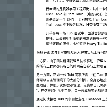
到了几个坑，幸好这些坑我之前都踩过并
我申请的是机器学习工程师岗，其中一轮面试是
User Table 和 Item Table （
则是给定一个 DNN ，分别模拟 Train Loss 
Train Loss 不下降等情况，排查所有
几乎在每一场 Tubi 面试中，面试官
提升。从最初相对简单的需求到稍有一些
运行环境的服务，比如监控 Heavy Tr
Tubi 在面试时非常重视候选人解决实际工程问题
一方面，由于团队精简管理且技术驱动，管理人员较少
的所有工程师都有相当的时间亲自参与工程项目
另一方面，正如一位 Tubi 同事所言：“在 Tu
师可以自主管理剩下的大部分时间，全身心地投入
些项目，并很少实施微观管理。我感觉自己总是
”，在这样的团队中工作，每一位成员势必都是
通过阅读整理 Tubi 同事和校友在 Glassdoo