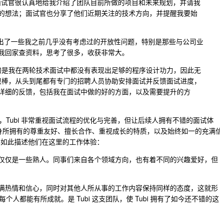
也就是面试官很认真地给我介绍了团队目前所做的项目和未来规划，并请我
的想法；面试官也分享了他们近期关注的技术方向，并提醒我要始
 提出了一些我之前几乎没有考虑过的开放性问题，特别是那些与公司业
我回家查资料，思考了很多，收获非常大。
遗憾的是我在两轮技术面试中都没有表现出足够的程序设计功力，因此无
体验很棒，从头到尾都有专门的招聘人员协助安排面试并反馈面试进度，
详细的反馈，包括我在面试中做的好的方面，以及需要提升的方
Tubi 非常重视面试流程的优化与完善，但让后续人拥有不错的面试体
事自身所拥有的尊重友好、擅长合作、重视成长的特质，以及始终如一的充满
同事如此描述他们在这里的工作体验：
，而不仅仅是一些熟人。同事们来自各个领域方向，也有着不同的兴趣爱好，但
工作充满热情和信心，同时对其他人所从事的工作内容保持同样的态度，这就形
人都能有所成就。是 Tubi 这支团队，使 Tubi 拥有了如今还不错的这