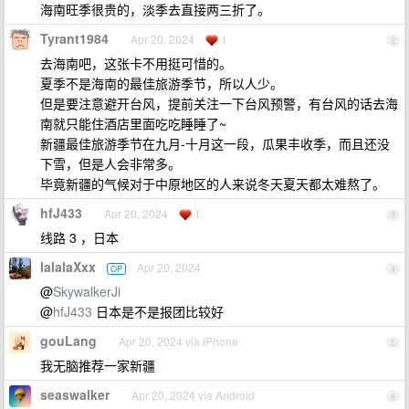
海南旺季很贵的，淡季去直接两三折了。
Tyrant1984
Apr 20, 2024
1
2
去海南吧，这张卡不用挺可惜的。
夏季不是海南的最佳旅游季节，所以人少。
但是要注意避开台风，提前关注一下台风预警，有台风的话去海
南就只能住酒店里面吃吃睡睡了~
新疆最佳旅游季节在九月-十月这一段，瓜果丰收季，而且还没
下雪，但是人会非常多。
毕竟新疆的气候对于中原地区的人来说冬天夏天都太难熬了。
hfJ433
Apr 20, 2024
1
3
线路 3 ，日本
lalalaXxx
Apr 20, 2024
OP
4
@
SkywalkerJi
@
hfJ433
日本是不是报团比较好
gouLang
Apr 20, 2024 via iPhone
5
我无脑推荐一家新疆
seaswalker
Apr 20, 2024 via Android
6