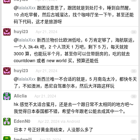
@
lalalaXxx
跟团没意思了，跟团就是到处打卡，睡到自然醒，
10 点吃早餐，然后古城溜达，找个咖啡厅坐一下午，甚至还能
码下代码，这才是旅游呀
huyi23
Apr 21, 2024
34
@
lalalaXxx
新西兰物价比欧洲低哈，6 万肯定够了，海航联运，
一个人 3k-4k 吧，2 个人顶天 1 万吧，剩下 5 万，每天就按
3000 算，也能玩半个月，甚至你可以住带厨房的，吃的就去
countdown 或者 new world 买，预算还能低
huyi23
Apr 21, 2024
35
@
lalalaXxx
新西兰唯一不合适的就是，5 月南岛太冷，都快冬天
了，不如澳洲，悉尼自驾墨尔本，然后大洋路这样玩
Aliclia
Apr 21, 2024
36
hk 感觉不太适合蜜月，还是去一个跟日常不太相同的地方吧～
我觉得日本泰国都不错，希望今年跟老公能去成其中一个。
EdenN0
Apr 22, 2024 via Android
37
日本 7 号正好黄金周结束，人没那么多了
fredweili
Apr 22, 2024