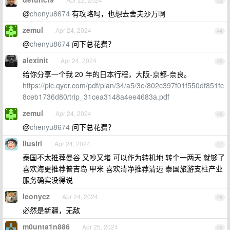
43
@
chenyu8674
有攻略吗，也想去舍夫沙万啊
zemul
Apr 24, 2024
44
@
chenyu8674
问下总花费？
alexinit
Apr 24, 2024
45
给你分享一个我 20 年的日本行程，大阪-京都-奈良。
https://pic.qyer.com/pdf/plan/34/a5/3e/802c397f01f550df851fc
8ceb1736d80/trip_31cea3148a4ee4683a.pdf
zemul
Apr 24, 2024
46
@
chenyu8674
问下总花费？
liusiri
Apr 24, 2024
47
泰国不太推荐曼谷 又吵又堵 可以作为转机地 转个一两天 就够了
喜欢海更推荐普吉岛 甲米 喜欢清净推荐清迈 泰国旅游支柱产业
服务确实没得说
leonycz
Apr 24, 2024
48
必然是新疆，无敌
m0unta1n886
Apr 25, 2024
49