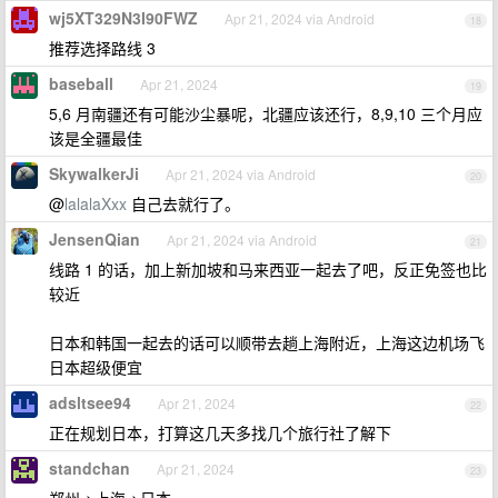
wj5XT329N3I90FWZ
Apr 21, 2024 via Android
18
推荐选择路线 3
baseball
Apr 21, 2024
19
5,6 月南疆还有可能沙尘暴呢，北疆应该还行，8,9,10 三个月应
该是全疆最佳
SkywalkerJi
Apr 21, 2024 via Android
20
@
lalalaXxx
自己去就行了。
JensenQian
Apr 21, 2024 via Android
21
线路 1 的话，加上新加坡和马来西亚一起去了吧，反正免签也比
较近
日本和韩国一起去的话可以顺带去趟上海附近，上海这边机场飞
日本超级便宜
adsltsee94
Apr 21, 2024
22
正在规划日本，打算这几天多找几个旅行社了解下
standchan
Apr 21, 2024
23
郑州->上海->日本