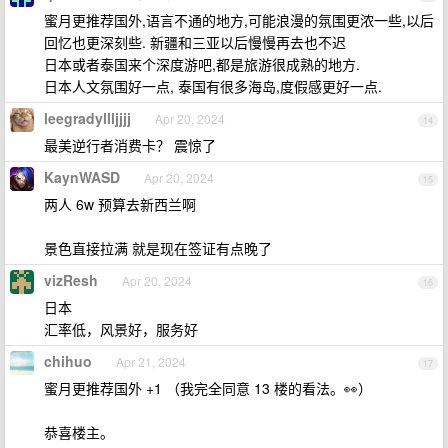
蜜月更推荐国外,语言不通的地方,可能浪漫的氛围更浓一些,以后
回忆也更深刻些. 新疆和三亚以后慢慢再去也不迟
日本或者泰国来个深度游吧,都是旅游很成熟的地方.
日本人文氛围好一点, 泰国有很多海岛,度假感更好一点.
leegradyllljjjj
Apr 20, 2024
14
最美逆行者消费卡？ 震惊了
KaynWASD
Apr 20, 2024
15
两人 6w 预算去新西兰啊
景色直接拉满 就是现在签证有点晚了
vizResh
Apr 20, 2024
16
日本
汇率低，风景好，服务好
chihuo
Apr 21, 2024
17
蜜月更推荐国外 +1 （我完全同意 13 楼的看法。👀）
恭喜楼主。