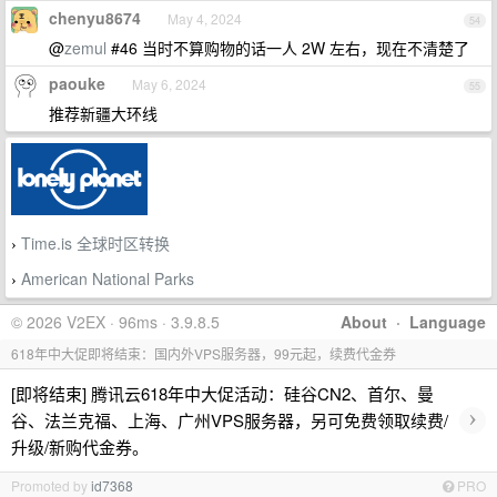
chenyu8674
May 4, 2024
54
@
zemul
#46 当时不算购物的话一人 2W 左右，现在不清楚了
paouke
May 6, 2024
55
推荐新疆大环线
Time.is 全球时区转换
›
American National Parks
›
© 2026 V2EX · 96ms · 3.9.8.5
About
·
Language
618年中大促即将结束：国内外VPS服务器，99元起，续费代金券
[即将结束] 腾讯云618年中大促活动：硅谷CN2、首尔、曼
›
谷、法兰克福、上海、广州VPS服务器，另可免费领取续费/
升级/新购代金券。
Promoted by
id7368
PRO