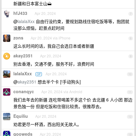
新疆和日本富士山🗻
hfJ433
Apr 20, 2024
7
@
lalalaXxx
自由行没约束，要规划路线住宿吃饭等等，抱团就
没那么烦恼，赶景点赶时间
zons
Apr 20, 2024 via iPhone
8
这么长时间的话，我自己会选日本或者新疆
akay2351
Apr 20, 2024
9
别去香港，交通不便，服务不好，浪费时间
lalalaXxx
Apr 20, 2024
OP
10
@
akay2351
想去半个卡 [!手动狗头]
conanqyc
Apr 20, 2024 via Android
11
我们去年去的新疆 连吃带喝差不多这个价 去北疆 6 人小团 那边
景色独一份 但是吃饭和住宿比较贵。很推荐去。
Equiliu
Apr 20, 2024
12
劝君更尽一杯酒，西出阳关无故人。
qooweds
Apr 20, 2024
13