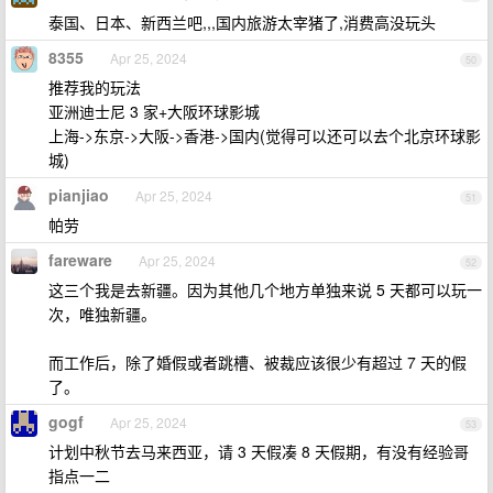
泰国、日本、新西兰吧,,,国内旅游太宰猪了,消费高没玩头
8355
Apr 25, 2024
50
推荐我的玩法
亚洲迪士尼 3 家+大阪环球影城
上海->东京->大阪->香港->国内(觉得可以还可以去个北京环球影
城)
pianjiao
Apr 25, 2024
51
帕劳
fareware
Apr 25, 2024
52
这三个我是去新疆。因为其他几个地方单独来说 5 天都可以玩一
次，唯独新疆。
而工作后，除了婚假或者跳槽、被裁应该很少有超过 7 天的假
了。
gogf
Apr 25, 2024
53
计划中秋节去马来西亚，请 3 天假凑 8 天假期，有没有经验哥
指点一二