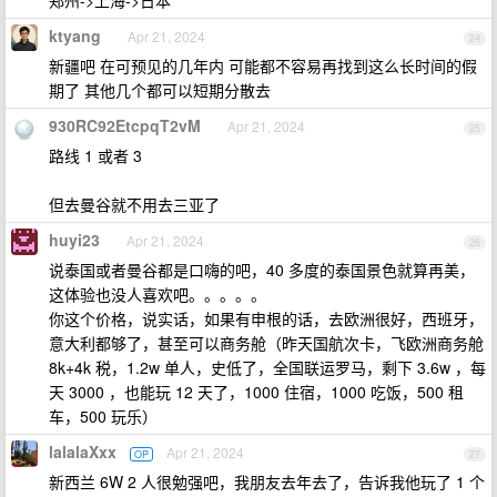
ktyang
Apr 21, 2024
24
新疆吧 在可预见的几年内 可能都不容易再找到这么长时间的假
期了 其他几个都可以短期分散去
930RC92EtcpqT2vM
Apr 21, 2024
25
路线 1 或者 3
但去曼谷就不用去三亚了
huyi23
Apr 21, 2024
26
说泰国或者曼谷都是口嗨的吧，40 多度的泰国景色就算再美，
这体验也没人喜欢吧。。。。。
你这个价格，说实话，如果有申根的话，去欧洲很好，西班牙，
意大利都够了，甚至可以商务舱（昨天国航次卡，飞欧洲商务舱
8k+4k 税，1.2w 单人，史低了，全国联运罗马，剩下 3.6w ，每
天 3000 ，也能玩 12 天了，1000 住宿，1000 吃饭，500 租
车，500 玩乐）
lalalaXxx
Apr 21, 2024
OP
27
新西兰 6W 2 人很勉强吧，我朋友去年去了，告诉我他玩了 1 个