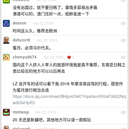
38
没有出国过，就不要日韩了，事情多容易出矛盾
港澳可以的，澳门住好一点，纸醉金迷一下
deston
Apr 22, 2024
39
时间这么久，推荐去欧洲
defunct9
Apr 22, 2024
40
蜜月，必须马尔代夫。
chenyu8674
Apr 22, 2024
2
41
国内这个人挤人人宰人的旅游环境我是真不推荐，东南亚日韩之
类比较近的地方可以以后再去
LZ 会开车的话可以看下我 2018 年摩洛哥自驾的行程，感觉作
为蜜月旅行相当合适
https://docs.qq.com/sheet/BHgv4O4K7Vqa0ievVH2aF0A22Noj
wd0S4YpR3
mzmssg
Apr 22, 2024
42
20 天还是新疆吧，其他地方可以请一周假玩
defunct9
Apr 22, 2024