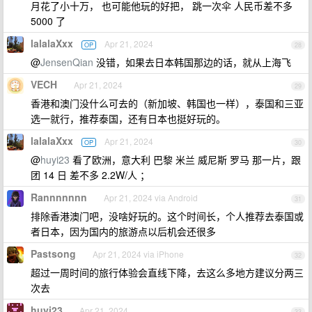
月花了小十万， 也可能他玩的好把， 跳一次伞 人民币差不多
5000 了
lalalaXxx
Apr 21, 2024
OP
28
@
JensenQian
没错，如果去日本韩国那边的话，就从上海飞
VECH
Apr 21, 2024
29
香港和澳门没什么可去的（新加坡、韩国也一样），泰国和三亚
选一就行，推荐泰国，还有日本也挺好玩的。
lalalaXxx
Apr 21, 2024
OP
30
@
huyi23
看了欧洲，意大利 巴黎 米兰 威尼斯 罗马 那一片，跟
团 14 日 差不多 2.2W/人 ；
Rannnnnnn
Apr 21, 2024 via Android
31
排除香港澳门吧，没啥好玩的。这个时间长，个人推荐去泰国或
者日本，因为国内的旅游点以后机会还很多
Pastsong
Apr 21, 2024 via iPhone
32
超过一周时间的旅行体验会直线下降，去这么多地方建议分两三
次去
huyi23
Apr 21, 2024
33