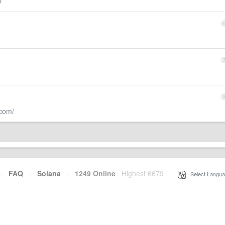
y
.com/
·
FAQ
·
Solana
·
1249 Online
Highest 6679
·
Select Langua