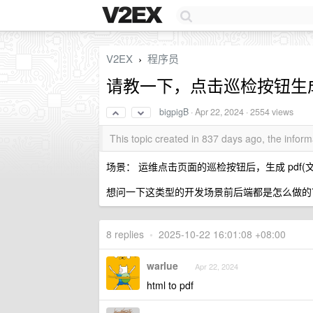
V2EX
程序员
›
请教一下，点击巡检按钮生成
bigpigB
·
Apr 22, 2024
· 2554 views
This topic created in 837 days ago, the info
场景： 运维点击页面的巡检按钮后，生成 pdf(文
想问一下这类型的开发场景前后端都是怎么做的
8 replies
•
2025-10-22 16:01:08 +08:00
warlue
Apr 22, 2024
html to pdf