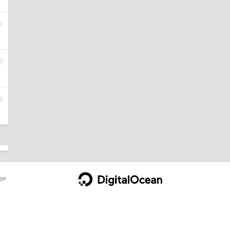
6
7
8
ge