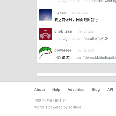
https://github.com/shenjinti/browserlif
mykaii
Apr 23, 2024
我之前做过，网页截图就行
chobitssp
Apr 23, 2024
https://github.com/parallax/jsPDF
powersee
Oct 22, 2025
可以试试：
https://demo.bkhtmltopdf
About
·
Help
·
Advertise
·
Blog
·
API
创意工作者们的社区
World is powered by solitude