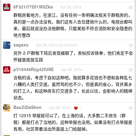
6F321i77Df1W0Zka
Apr 28, 2024
6
群租房看地方，在浙江，没有任何一条明确法规关于群租房的，
真的是一点办法没有。我们这有人去住建局什么的，电视台都叫
来，最后就说没办法他群租，只能某些不符合消防和安全隐患的
地方整改
sagaxu
Apr 28, 2024 via Android
7
另外 2 户群租下班后发现被砸了，发帖控诉铁拳，他们肯定不会
怀疑是底层互踩
pV16446Rzg42fUSE
Apr 28, 2024
8
合租的话，考虑下自如这种吧。我就算多花钱也不想和各种乱七
八糟的人类打交道。虽然骂的也不少，但是真的省心，背井离乡
的打工人，和这种房东打交道多了，长此以往，会影响人的精神
状态。
BaoZiDaShen
Apr 28, 2024
1
9
打 12315 举报就可以了。在上海的话，大多数二手房东（群
租）都是打点了当地的，这种举报也没用。如果没有打点举报是
有用，社区带着派出所直接上门给敲掉。