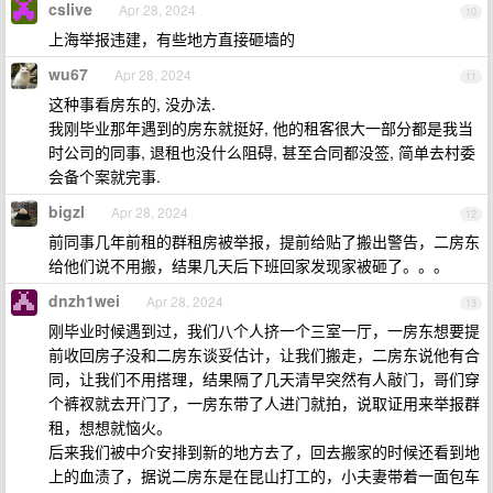
cslive
Apr 28, 2024
10
上海举报违建，有些地方直接砸墙的
wu67
Apr 28, 2024
11
这种事看房东的, 没办法.
我刚毕业那年遇到的房东就挺好, 他的租客很大一部分都是我当
时公司的同事, 退租也没什么阻碍, 甚至合同都没签, 简单去村委
会备个案就完事.
bigzl
Apr 28, 2024
12
前同事几年前租的群租房被举报，提前给贴了搬出警告，二房东
给他们说不用搬，结果几天后下班回家发现家被砸了。。。
dnzh1wei
Apr 28, 2024
13
刚毕业时候遇到过，我们八个人挤一个三室一厅，一房东想要提
前收回房子没和二房东谈妥估计，让我们搬走，二房东说他有合
同，让我们不用搭理，结果隔了几天清早突然有人敲门，哥们穿
个裤衩就去开门了，一房东带了人进门就拍，说取证用来举报群
租，想想就恼火。
后来我们被中介安排到新的地方去了，回去搬家的时候还看到地
上的血渍了，据说二房东是在昆山打工的，小夫妻带着一面包车