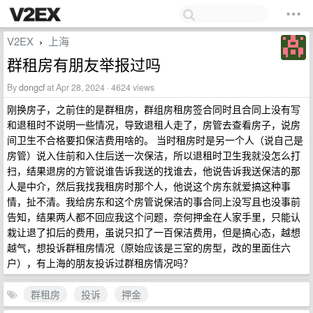
V2EX
上海
›
群租房有朋友举报过吗
By
dongcf
at Apr 28, 2024 · 4624 views
刚换房子，之前住的是群租房，群组房租房签合同时且合同上没有写
和退租时不说明一些情况，导致退租人走了，房管去查看房子，说房
间卫生不合格要扣保洁费用啥的。 当时租房时是另一个人（说自己是
房管）说入住前和入住后送一次保洁，所以退租时卫生我就没怎么打
扫，结果退房的方管说谁告诉我送的找谁去，他说告诉我送保洁的那
人是中介，然后我找我租房时那个人，他说这个房东就爱搞这种事
情，扯不清。我给房东和这个房管说保洁的事合同上没写且也没事前
告知，结果两人都不回应我这个问题，奈何押金在人家手里，只能认
栽让退了扣后的费用，虽说只扣了一百保洁费用，但是搞心态，越想
越气，想投诉群租房情况（原始应该是三室的房型，改的里面住六
户），有上海的朋友投诉过群租房情况吗？
群租房
投诉
押金