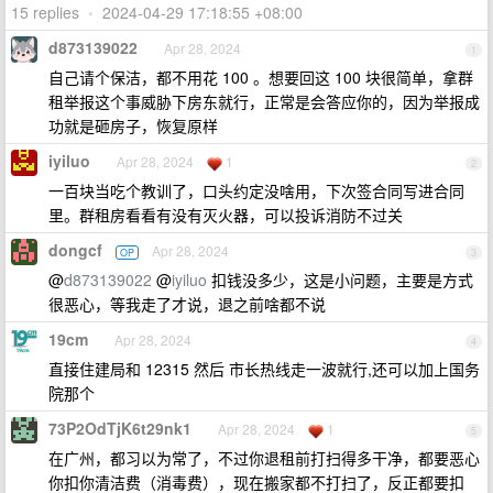
15 replies
•
2024-04-29 17:18:55 +08:00
d873139022
Apr 28, 2024
1
自己请个保洁，都不用花 100 。想要回这 100 块很简单，拿群
租举报这个事威胁下房东就行，正常是会答应你的，因为举报成
功就是砸房子，恢复原样
iyiluo
Apr 28, 2024
1
2
一百块当吃个教训了，口头约定没啥用，下次签合同写进合同
里。群租房看看有没有灭火器，可以投诉消防不过关
dongcf
Apr 28, 2024
OP
3
@
d873139022
@
iyiluo
扣钱没多少，这是小问题，主要是方式
很恶心，等我走了才说，退之前啥都不说
19cm
Apr 28, 2024
4
直接住建局和 12315 然后 市长热线走一波就行,还可以加上国务
院那个
73P2OdTjK6t29nk1
Apr 28, 2024
1
5
在广州，都习以为常了，不过你退租前打扫得多干净，都要恶心
你扣你清洁费（消毒费），现在搬家都不打扫了，反正都要扣