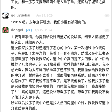
工友，和一房东夫妻带着两个老人碰了碰，还惊动了城管之类
的。
gqiuyuebai
Apr 29, 2024
14
12315 吧，去年查群租房，我们小区有被砸房的。
dongcf
Apr 29, 2024
OP
15
主要有些事情，你提前给说好商量好的没啥事，结果人都搬走了
搞这出，就很恶心人。
这次搬家找房子时还遇到了恶心的中介，第一次通过中介找房
子，先是加了太平洋的，带看了一套不满意，然后又在小红书还
是哪里加了个我爱我家的，这个中介真的是下头的很。加上后给
推荐了几套房子，还没开始带看，推荐的离地铁口比较远，我不
想去看，因为太平洋的给推荐了还不错的，我就微信给我爱我家
的中介说，暂时先不去看了，后面需要再联系他。结果这个中介
心态炸了？骂了我说不是不看了，是不找他看了，说我找房子也
是只会找到垃圾房子啥啥的，同时给我拉黑删除了，我直接懵
了！！真的是服了，这还没让带看房子呢，带看了后我再说不看
了估计这人更下头。
所以以后找房子找中介还是找大点的房屋中介好，我爱我家这中
介素质是真的差。