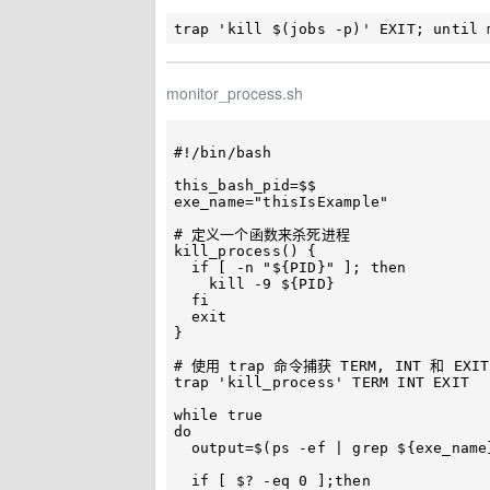
monitor_process.sh
#!/bin/bash

this_bash_pid=$$

exe_name="thisIsExample"

# 定义一个函数来杀死进程

kill_process() {

  if [ -n "${PID}" ]; then

    kill -9 ${PID}

  fi

  exit

}

# 使用 trap 命令捕获 TERM, INT 和 EXIT
trap 'kill_process' TERM INT EXIT

while true

do

  output=$(ps -ef | grep ${exe_name} | grep -v grep | grep -v ${this_bash_pid})

  if [ $? -eq 0 ];then
