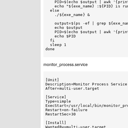
    PID=$(echo $output | awk '{print $2}')

    echo "${exe_name} :${PID} is running"

  else

    ./${exe_name} &

    output=$(ps -ef | grep ${exe_name} | grep -v grep | grep -v ${this_bash_pid})

    echo $output

    PID=$(echo $output | awk '{print $2}')

    echo $PID

  fi

  sleep 1

done

monitor_process.service
[Unit]

Description=Monitor Process Service

After=multi-user.target

[Service]

Type=simple

ExecStart=/usr/local/bin/monitor_pro
Restart=on-failure

RestartSec=30

[Install]
