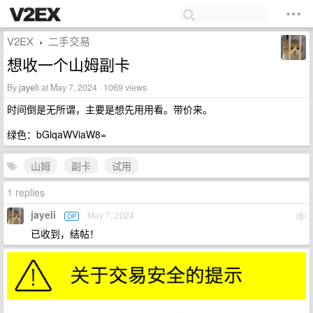
V2EX
二手交易
›
想收一个山姆副卡
By
jayeli
at May 7, 2024 · 1069 views
时间倒是无所谓，主要是想先用用看。带价来。
绿色：bGlqaWViaW8=
山姆
副卡
试用
1 replies
jayeli
May 7, 2024
OP
1
已收到，结帖！