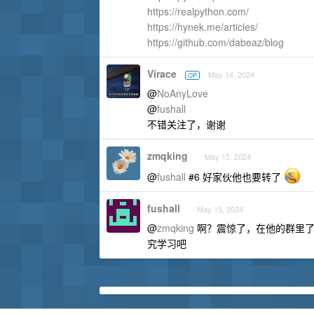
https://realpython.com/
https://hynek.me/articles/
https://github.com/dabeaz/blog
Virace
May 14, 2024
OP
@
NoAnyLove
@
fushall
不错关注了，谢谢
zmqking
May 15, 2024
@
fushall
#6 好家伙他也要转了
fushall
May 15, 2024
@
zmqking
啊？震惊了，在他的群里了解
究学习吧