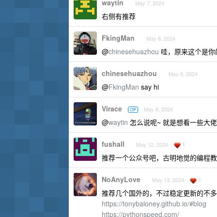
waytin
May 7, 2024
右侧有推荐
FkingMan
May 8, 2024
@
chinesehuazhou
哇，原来这个是你
chinesehuazhou
May 8, 2024
@
FkingMan
say hi
Virace
May 8, 2024
OP
@
waytin
怎么说呢~ 就是想看一些大佬
fushall
1
May 12, 2024
推荐一个公众号吧，古明地觉的编程教室
NoAnyLove
1
May 13, 2024
推荐几个国外的，不过稳定更新的不多
https://tonybaloney.github.io/#blog
https://pythonspeed.com/