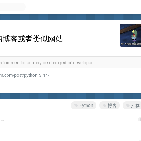
相关的博客或者类似网站
rmation mentioned may be changed or developed.
m.com/post/python-3-11/
Python
博客
推荐
roid