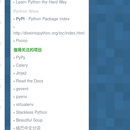
Learn Python the Hard Way
2
›
Python Sites
PyPI
- Python Package Index
›
3
›
http://diveintopython.org/toc/index.html
Pocoo
›
4
值得关注的项目
PyPy
›
Celery
5
›
Jinja2
›
Read the Docs
›
6
gevent
›
pyenv
›
virtualenv
›
7
Stackless Python
›
Beautiful Soup
›
结巴中文分词
›