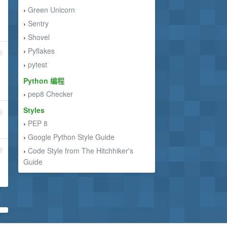
Green Unicorn
›
Sentry
›
Shovel
›
Pyflakes
›
8
pytest
›
Python 编程
pep8 Checker
›
Styles
9
PEP 8
›
Google Python Style Guide
›
Code Style from The Hitchhiker's
0
›
Guide