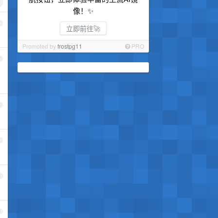
像！✨
1
立即前往🚀
Promoted by
frostpg11
PRO
2
3
4
5
6