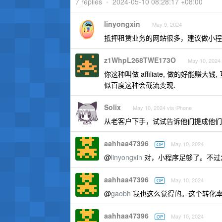
7 replies
•
2024-05-10 08:28:17 +08:00
linyongxin
May 9, 2024
抵押租赁业务的网站很多，建议做小程序
z1WhpL268TWE173O
May 10, 2024
你这种叫做 affiliate, 做的好能
似百度这种会截流变现.
Solix
May 10, 2024 via iPhone
从老客户下手，试试告诉他们提成他们
aahhaa47396
May 10, 2024
OP
@
linyongxin
对，小程序足够了。不过
aahhaa47396
May 10, 2024
OP
@
gaobh
我也这么觉得的。这个转化
aahhaa47396
May 10, 2024
OP