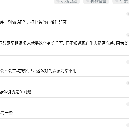
机械贷款
机械设备
引流
，别做 APP ，把业务放在微信即可
赚大钱, 互联网早期很多人就靠这个身价千万, 但不知道现在生态是否完善, 因为类
会不会主动找客户，这么好的资源为啥不用
怎么引流是个问题
率高一些