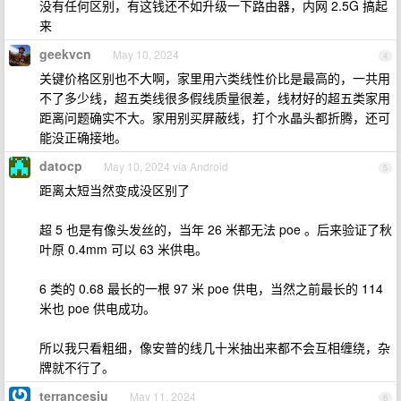
没有任何区别，有这钱还不如升级一下路由器，内网 2.5G 搞起
来
geekvcn
May 10, 2024
4
关键价格区别也不大啊，家里用六类线性价比是最高的，一共用
不了多少线，超五类线很多假线质量很差，线材好的超五类家用
距离问题确实不大。家用别买屏蔽线，打个水晶头都折腾，还可
能没正确接地。
datocp
May 10, 2024 via Android
5
距离太短当然变成没区别了
超 5 也是有像头发丝的，当年 26 米都无法 poe 。后来验证了秋
叶原 0.4mm 可以 63 米供电。
6 类的 0.68 最长的一根 97 米 poe 供电，当然之前最长的 114
米也 poe 供电成功。
所以我只看粗细，像安普的线几十米抽出来都不会互相缠绕，杂
牌就不行了。
terrancesiu
May 11, 2024
6