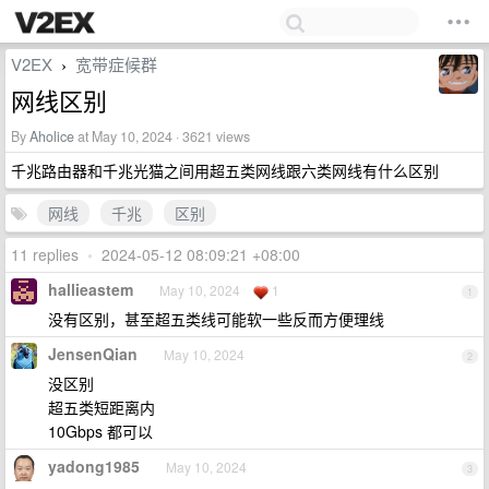
V2EX
宽带症候群
›
网线区别
By
Aholice
at May 10, 2024 · 3621 views
千兆路由器和千兆光猫之间用超五类网线跟六类网线有什么区别
网线
千兆
区别
11 replies
•
2024-05-12 08:09:21 +08:00
hallieastem
May 10, 2024
1
1
没有区别，甚至超五类线可能软一些反而方便理线
JensenQian
May 10, 2024
2
没区别
超五类短距离内
10Gbps 都可以
yadong1985
May 10, 2024
3