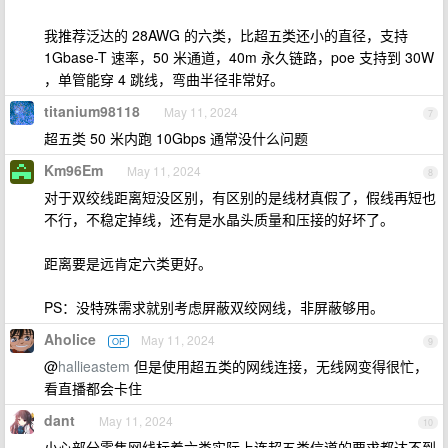
我推荐泛达的 28AWG 的六类，比超五类还小的直径，支持
1Gbase-T 速率，50 米通道，40m 永久链路，poe 支持到 30W
，单管能穿 4 跳线，弯曲半径非常好。
titanium98118
May 11, 2024
7
超五类 50 米内跑 10Gbps 通常没什么问题
Km96Em
May 11, 2024
8
对于双绞线距离短没区别，有区别的是线材真假了，假线再短也
不行，不稳定掉线，还有是水晶头质量和压接的好坏了。
距离要是远肯定六类更好。
PS：没特殊需求就别考虑屏蔽双绞网线，非屏蔽够用。
Aholice
May 11, 2024
OP
9
@
hallieastem
但是使用超五类的网线连接，无线网变得很忙，
看直播都会卡住
dant
May 11, 2024
10
小心部分零售网线标着六类实际上连超五类信道的要求都达不到