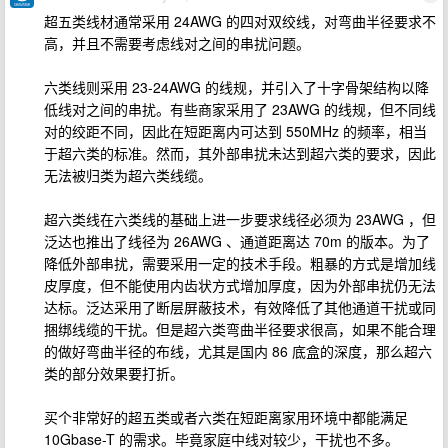
超五类线材通常采用 24AWG 的四对双绞线，对弯曲半径要求不
高，并且不需要考虑线对之间的串扰问题。
六类线则采用 23-24AWG 的线规，并引入了十字骨架结构以降
低线对之间的串扰。有些商家采用了 23AWG 的线规，但不同线
对的绞距不同，因此在短距离内可达到 550MHz 的频率，相当
于超六类的标准。然而，其外部串扰未达到超六类的要求，因此
无法被归类为超六类线缆。
超六类线在六类线的基础上进一步要求线径必须为 23AWG ，但
泛达也推出了线径为 26AWG 、通道距离达 70m 的版本。为了
降低外部串扰，需要采用一定的技术手段。粗暴的方式是增加线
皮厚度，但不能使用内齿状方式增加厚度，因为外部串扰仍无法
达标。泛达采用了断层屏蔽技术，有效降低了其他通道干扰或同
捆绑线缆的干扰。但是超六类弯曲半径要求很高，如果不能合理
的做好弯曲半径的布线，尤其是国内 86 底盒的深度，那么超六
类的部分效果要打折。
买个非常好的超五类或者六类在短距离家用环境中都能满足
10Gbase-T 的需求。毕竟家庭中线对较少，干扰也不多。