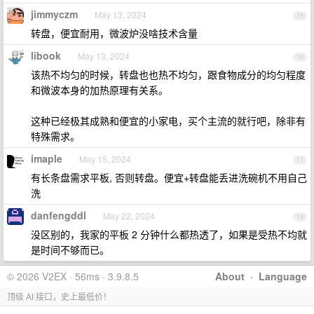
jimmyczm
May 13, 2024
15
转盘，便宜耐用，微波炉没啥技术含量
libook
May 13, 2024
16
该热不均匀的时候，转盘也也热不均匀，跟食物成分的均匀程度
和微波本身的加热原理有关系。
这种已经极其成熟和便宜的小家电，买个主流的就行吧，除非有
特殊需求。
imaple
May 15, 2024
17
有长条盘需求平板, 否则转盘。便宜+转盘能丢进洗碗机不用自己
洗
danfengddl
May 22, 2024
18
没区别的，我家的平板 2 分钟什么都热透了，如果是受热不均就
是时间不够而已。
© 2026 V2EX · 56ms · 3.9.8.5
About
·
Language
顶级 AI 接口，史上最低价！