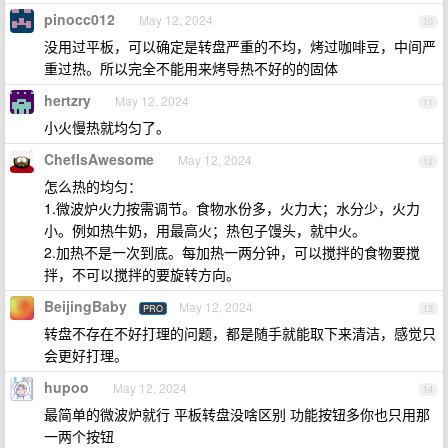
pinocc012
May 12, 2024
10
没用过平板，可以确定是转盘严重的不均，烤过咖啡豆，中间严
重过热。所以完全不能用来烤导热不好的的固体
hertzry
May 12, 2024
11
小火慢热就均匀了。
ChefIsAwesome
May 12, 2024
12
怎么热的均匀：
1.微波炉火力按需调节。食物水份多，火力大；水分少，火力
小。例如热牛奶，用最高火；热包子馒头，就中火。
2.加热不是一次到底。每加热一两分钟，可以搅拌的食物要搅
拌，不可以搅拌的要旋转方向。
BeijingBaby
May 12, 2024
PRO
13
转盘不存在不好打理的问题，都是随手就能取下来清洁，感觉只
会更好打理。
hupoo
May 12, 2024
14
最简单的微波炉就行 平板转盘没啥区别 功能按钮多你也只用那
一两个按钮