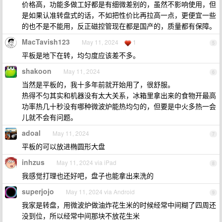
价格高，功能多做工好都是有细微差别的，虽然不影响使用，但
是如果认准转盘式的话，不如把性价比再拉高一点，更便宜一些
的也不是不能用，反正磁控管现在都是国产的，质量都有保障。
MacTavish123
May 11, 2024
1
5
平板是地下在转，均匀度应该差不多。
shakoon
May 11, 2024
6
当然是平板的，我十多年前就开始用了，很舒服。
热得不匀其实和机器没有太大关系，冰箱里拿出来的食物开最高
功率热几十秒没有哪种微波炉能热均匀的，但要是中火多热一会
儿就不会有问题。
adoal
May 11, 2024
7
平板的可以放进椭圆形大盘
inhzus
May 11, 2024 via iPad
8
我感觉打理也还好吧，盘子也能拿出来洗的
superjojo
May 11, 2024 via Android
9
我家是转盘，用微波炉做油炸花生米的时候经常中间糊了四周还
没到位，所以经常中间那块不放花生米