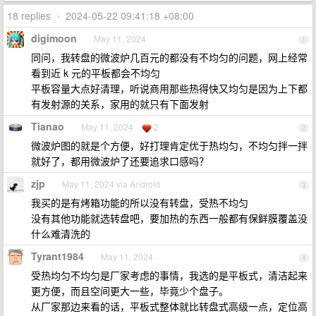
18 replies
•
2024-05-22 09:41:18 +08:00
digimoon
May 11, 2024
1
同问，我转盘的微波炉几百元的都没有不均匀的问题，网上经常
看到近 k 元的平板都会不均匀
平板容量大点好清理，听说商用那些热得快又均匀是因为上下都
有发射源的关系，家用的就只有下面发射
Tianao
May 11, 2024
2
2
微波炉图的就是个方便，好打理肯定优于热均匀，不均匀拌一拌
就好了，都用微波炉了还要追求口感吗？
zjp
May 11, 2024 via Android
3
我买的是有烤箱功能的所以没有转盘，受热不均匀
没有其他功能就选转盘吧，要加热的东西一般都有保鲜膜覆盖没
什么难清洗的
Tyrant1984
May 11, 2024
4
受热均匀不均匀是厂家考虑的事情，我选的是平板式，清洁起来
更方便，而且空间更大一些，毕竟少个盘子。
从厂家那边来看的话，平板式整体就比转盘式高级一点，定位高