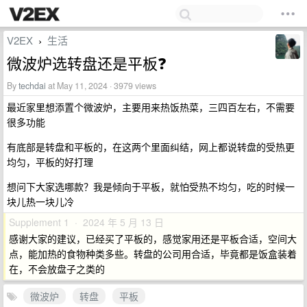
V2EX
生活
›
微波炉选转盘还是平板❓
By
techdai
at May 11, 2024 · 3979 views
最近家里想添置个微波炉，主要用来热饭热菜，三四百左右，不需要
很多功能
有底部是转盘和平板的，在这两个里面纠结，网上都说转盘的受热更
均匀，平板的好打理
想问下大家选哪款？我是倾向于平板，就怕受热不均匀，吃的时候一
块儿热一块儿冷
Supplement 1 · 2024 年 5 月 13 日
感谢大家的建议，已经买了平板的，感觉家用还是平板合适，空间大
点，能加热的食物种类多些。转盘的公司用合适，毕竟都是饭盒装着
在，不会放盘子之类的
微波炉
转盘
平板