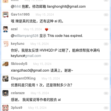
92
@
lhhit
抱歉，修改邮箱
lianghonghit@gmail.com
Gav1n1995
May 15, 2024
93
哦 辣是真的流批，还有这种 ai 的。
azal
May 15, 2024
1
94
@
williamyang528
显示 This code has expired.
keyfunc
May 15, 2024
95
你好，我朋友反馈 HVIHQD1P 过期了，能麻烦帮我冲满吗
keyfunc#
gmail.com
SbloodyS
May 15, 2024
96
xiangzihao3@gmail.com
请满上，谢谢~
ElegantOfKing
May 15, 2024
97
优惠码是只能用 1 次，还是限制多少次？
celaraze
May 15, 2024
98
感谢， 我闺蜜说等作者的脱衣 ai
3plus9
May 15, 2024
99