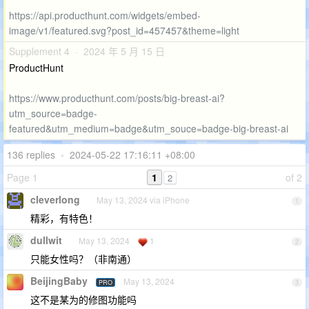
https://api.producthunt.com/widgets/embed-
image/v1/featured.svg?post_id=457457&theme=light
Supplement 4 · 2024 年 5 月 15 日
ProductHunt
https://www.producthunt.com/posts/big-breast-ai?
utm_source=badge-
featured&utm_medium=badge&utm_souce=badge-big-breast-ai
136 replies
•
2024-05-22 17:16:11 +08:00
Page 1
1
of 2
2
cleverlong
May 13, 2024 via iPhone
1
精彩，有特色！
dullwit
May 13, 2024
1
2
只能女性吗？（非南通）
BeijingBaby
May 13, 2024
PRO
3
这不是某为的修图功能吗