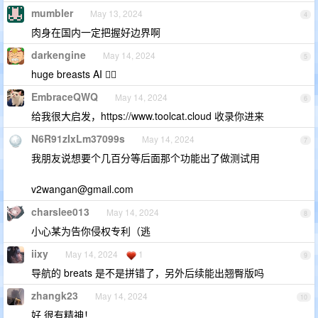
mumbler
May 13, 2024
4
肉身在国内一定把握好边界啊
darkengine
May 14, 2024
5
huge breasts AI 👍🏻
EmbraceQWQ
May 14, 2024
6
给我很大启发，https://www.toolcat.cloud 收录你进来
N6R91zIxLm37099s
May 14, 2024
7
我朋友说想要个几百分等后面那个功能出了做测试用
v2wangan@gmail.com
charslee013
May 14, 2024
8
小心某为告你侵权专利（逃
iixy
May 14, 2024
1
9
导航的 breats 是不是拼错了，另外后续能出翘臀版吗
zhangk23
May 14, 2024
10
好 很有精神！