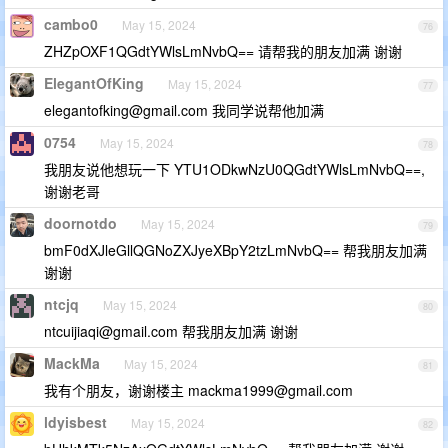
cambo0
May 15, 2024
76
ZHZpOXF1QGdtYWlsLmNvbQ== 请帮我的朋友加满 谢谢
ElegantOfKing
May 15, 2024
77
elegantofking@gmail.com
我同学说帮他加满
0754
May 15, 2024
78
我朋友说他想玩一下 YTU1ODkwNzU0QGdtYWlsLmNvbQ==,
谢谢老哥
doornotdo
May 15, 2024
79
bmF0dXJleGllQGNoZXJyeXBpY2tzLmNvbQ== 帮我朋友加满
谢谢
ntcjq
May 15, 2024
80
ntcuijiaqi@gmail.com
帮我朋友加满 谢谢
MackMa
May 15, 2024
81
我有个朋友，谢谢楼主
mackma1999@gmail.com
ldyisbest
May 15, 2024
82