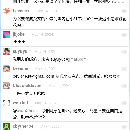
刚开始看，这不就是调了个色吗，仔细一看，衣服都换了。。。
Leeeeex
May 14, 2024
18
为啥要做成英文的？做到国内在小红书上宣传一波这不是来钱花
花的。
jkjoke
May 14, 2024
19
哈哈哈
suyuyu
May 14, 2024
20
我朋友的邮箱，来点 suyuyuc#
gmail.com
bevishe
May 14, 2024
21
bevishe.kt@gmail.com
帮我朋友充点，后面测试，哈哈哈哈
ClosureEleven
May 14, 2024
22
上班不敢点开哈哈
weixind
May 14, 2024
23
@
chanChristin
除非肉身在国外。这类东西尽量不要在国内运
营。铁拳不是说说
cbythe434
May 14, 2024
24