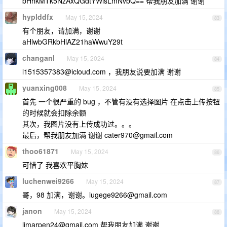
bHhkMTk5NzAxQGdtYWlsLmNvbQ== 帮我朋友加满 谢谢
hyplddfx
May 15, 2024
83
有个朋友，请加满，谢谢
aHlwbGRkbHlAZ21haWwuY29t
changanl
May 15, 2024
84
l1515357383@icloud.com
，我朋友说要加满 谢谢
yuanxing008
May 15, 2024
85
首先 一个很严重的 bug ，不管有没有选择图片 在点击上传按钮
的时候就会扣除余额
其次，我图片没有上传成功过。。。
最后，帮我朋友加满 谢谢
cater970@gmail.com
thoo61871
May 15, 2024
86
可惜了 我喜欢平胸妹
luchenwei9266
May 15, 2024
87
哥，98 加满，谢谢。
lugege9266@gmail.com
janon
May 15, 2024
88
limarpen24@gmail.com
帮我朋友加满 谢谢