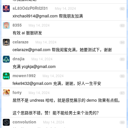
sL83OdzP0RtI2l31
May 14, 2024
62
xinchaoli914@gmail.com
帮我朋友加满
8355
May 14, 2024
63
有效 ai 狠狠研发
celaraze
May 14, 2024
64
celaraze@gmail.com
帮我闺蜜充满，她要测试下，谢谢
dnsjia
May 14, 2024
65
充满
ycgkja@gmail.com
mowen1992
May 14, 2024
66
feke9432@gmail.com
充满，谢谢，好人一生平安
forty
May 14, 2024
67
居然不是 undress 哈哈，就是感觉展示的 demo 效果有点假。
这个思路很不错，赞！能不能给男士来个治秃的？
convolution
May 14, 2024
68