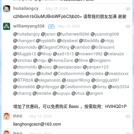
huitailangcy
May 15, 2024
89
c2hlbmh1bGluMUBnbWFpbC5jb20= 请帮我的朋友加满 谢谢
williamyang528
May 15, 2024
OP
90
@
huitailangcy
@
janon
@
luchenwei9266
@
yuanxing008
@
changanl
@
hyplddfx
@
ldyisbest
@
MackMa
@
ntcjq
@
doornotdo
@
ElegantOfKing
@
cambo0
@
InSnocent
@
Muggle12
@
Nnup
@
aa51513
@
mowen1992
@
celaraze
@
xinchao
@
migu
@
HomeZane
@
fitme
@
tongjiann
@
doornotdo
@
aoizz
@
qiaoqiaoqiao
@
penpen123
@
brookepe
@
dullwit
@
Cestbonmmm
@
codebs
@
zealotxxxx
@
BTR82A
@
eleganceoo
@
JasperWong
@
donggua997
@
stone666
@
qinfengge
@
Cestbonmmm
@
dxrsy
@
wdy3334
@
channg
@
bevishe
@
suyuyu
@
vhus
@
angeni
增加了优惠码，可以免费购买 Basic ，按需取用：HVIHQD1P
lhhit
May 15, 2024
91
lianghongcscn@163.com
lhhit
May 15, 2024