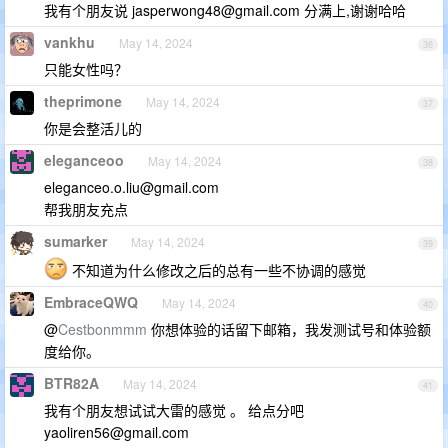
我有个朋友说
jasperwong48@gmail.com
分满上,谢谢哈哈
vankhu
May 14, 2024
36
只能女性吗？
theprimone
May 14, 2024
37
你是会整活儿的
eleganceoo
May 14, 2024
38
eleganceo.o.liu@gmail.com
帮我朋友充点
sumarker
May 14, 2024
39
不知道为什么修改之后的总有一些不协调的感觉
EmbraceQWQ
May 14, 2024
40
@
Cestbonmmm
你想体验的话留下邮箱，我发测试号和体验额
度给你。
BTR82A
May 14, 2024
41
我有个朋友想试试大雷的感觉 。 给点分吧
yaoliren56@gmail.com