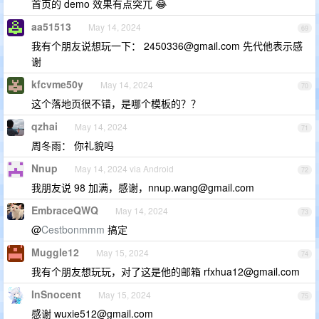
首页的 demo 效果有点突兀 😂
aa51513
May 14, 2024
69
我有个朋友说想玩一下：
2450336@gmail.com
先代他表示感
谢
kfcvme50y
May 14, 2024
70
这个落地页很不错，是哪个模板的？？
qzhai
May 14, 2024
71
周冬雨： 你礼貌吗
Nnup
May 14, 2024 via Android
72
我朋友说 98 加满，感谢，
nnup.wang@gmail.com
EmbraceQWQ
May 14, 2024
73
@
Cestbonmmm
搞定
Muggle12
May 15, 2024
74
我有个朋友想玩玩，对了这是他的邮箱
rfxhua12@gmail.com
InSnocent
May 15, 2024
75
感谢
wuxie512@gmail.com