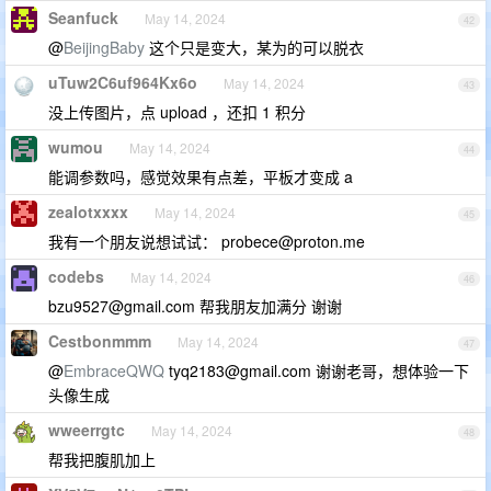
Seanfuck
May 14, 2024
42
@
BeijingBaby
这个只是变大，某为的可以脱衣
uTuw2C6uf964Kx6o
May 14, 2024
43
没上传图片，点 upload ，还扣 1 积分
wumou
May 14, 2024
44
能调参数吗，感觉效果有点差，平板才变成 a
zealotxxxx
May 14, 2024
45
我有一个朋友说想试试：
probece@proton.me
codebs
May 14, 2024
46
bzu9527@gmail.com
帮我朋友加满分 谢谢
Cestbonmmm
May 14, 2024
47
@
EmbraceQWQ
tyq2183@gmail.com
谢谢老哥，想体验一下
头像生成
wweerrgtc
May 14, 2024
48
帮我把腹肌加上