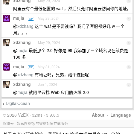
xdzhang
May 29, 2024
3
阿里云有个最低配置的 waf ，然后只允许阿里云访问你的地址。
mujia
May 29, 2024
OP
4
@
xdzhang
这个 waf 是不要钱吗？我问了客服都好几 w 一个
月。。。
xdzhang
May 29, 2024
5
@
mujia
最低那个 2.0 好像是 99 我添加了三个域名现在续费是
130 多。
mujia
May 31, 2024
OP
6
@
xdzhang
有地址吗，兄弟，给个连接呢
xdzhang
Jun 1, 2024
7
@
mujia
就阿里云找 Web 应用防火墙 2.0
DigitalOcean
›
© 2026 V2EX · 32ms · 3.9.8.5
About
·
Language
缤纷云 - 超高性能🚀 的智能对象存储服务