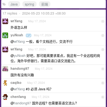
Java
spring
前端
17 replies
•
2024-05-23 10:05:23 +08:00
wtYang
May 17, 2024
1
外语怎么样
yuNoah
May 17, 2024
OP
2
@
wtYang
一般，看个文档还行，交流不行
wtYang
May 17, 2024
3
@
yuNoah
好吧，那可能离要求差点，我这有一个全远程的岗
位，海外华侨银行，需要英语口语交流能力。
handong97
May 17, 2024
4
国外有没有兴趣
caqiko
May 17, 2024
5
@
wtYang
#3 必须 Java 吗？
chenfang
May 17, 2024
6
@
handong97
国外远程? 也需要英语交流么?