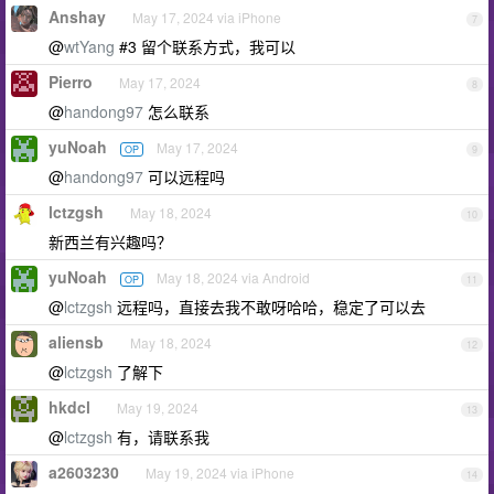
Anshay
May 17, 2024 via iPhone
7
@
wtYang
#3 留个联系方式，我可以
Pierro
May 17, 2024
8
@
handong97
怎么联系
yuNoah
May 17, 2024
OP
9
@
handong97
可以远程吗
lctzgsh
May 18, 2024
10
新西兰有兴趣吗？
yuNoah
May 18, 2024 via Android
OP
11
@
lctzgsh
远程吗，直接去我不敢呀哈哈，稳定了可以去
aliensb
May 18, 2024
12
@
lctzgsh
了解下
hkdcl
May 19, 2024
13
@
lctzgsh
有，请联系我
a2603230
May 19, 2024 via iPhone
14