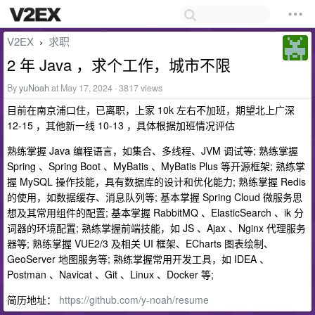
V2EX
求职
›
2 年 Java ，求个工作，城市不限
By
yuNoah
at May 17, 2024 · 3817 views
目前在南京浦口住，已离职，上家 10k 左右不加班，期望北上广深
12-15 ，其他新一线 10-13 ，具体根据加班情况评估
熟练掌握 Java 编程语言，如集合、多线程、JVM 调试等; 熟练掌握
Spring 、Spring Boot 、MyBatis 、MyBatis Plus 等开源框架; 熟练掌
握 MySQL 操作技能，具有数据库的设计和优化能力; 熟练掌握 Redis
的使用，如数据缓存、消息队列等; 基本掌握 Spring Cloud 微服务思
想及其常用组件的配置; 基本掌握 RabbitMQ 、ElasticSearch 、ik 分
词器的环境配置; 熟练掌握前端技能，如 JS 、Ajax 、Nginx 代理服务
器等; 熟练掌握 VUE2/3 及相关 UI 框架、ECharts 图表绘制、
GeoServer 地图服务等; 熟练掌握常用开发工具，如 IDEA 、
Postman 、Navicat 、Git 、Linux 、Docker 等;
简历地址：
https://github.com/y-noah/resume