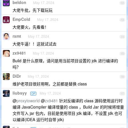
beldon
May 17, 2024
12
大佬牛批，先下载玩玩
EmpCold
May 17, 2024
13
大佬要火，先看看！
rxmt
May 17, 2024
14
大佬牛逼！！这就试试去
zx9481
May 17, 2024
15
Build 是什么原理，请问是用当前项目设置的 jdk 进行编译的
吗？
DiDr
May 17, 2024
16
维护老项目很好用啊，之前都是替换 class
liubsyy
May 17, 2024
OP
17
@
proxytoworld
@
zx9481
针对反编译的 class 源码使用运行时
编译 JavaCompiler 编译增量的 class ，Build Jar 的时候将增量
文件写入 jar 包内，目前是使用项目 jdk 编译，不设置 jdk 也可
以编译(IDEA 运行时自带 jdk)