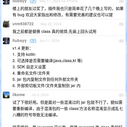
liubsyy
May 17, 2024 via iPhone
OP
18
楼上的朋友过奖了，插件我也只是简单花了几个晚上写的，如果
有 bug 欢迎大家指出和修改，有需要完善的建议也可以提
utre938722
May 22, 2024
19
我之前都是替换 class 真的很烦,先装上回头试用
liubsyy
Jun 11, 2024
OP
20
v1.4 更新：
1. 支持 kotlin
2. 可选择是否需要编译(java,class,kt 等)
3. SDK 自定义设置
4. 重命名文件/文件夹
5. jar 包内复制文件到任何外部文件夹
6. 外部剪切板文件/文件夹复制到 jar 内
likeme
Jul 4, 2024
21
试了下很好用。但是面对一些混淆过的 jar 包就不行了，貌似需
要重新编译，由于混淆包的一些 class/方法名称混淆显示成乱七
八糟的符号导致无法编译。
挺奇怪的，用 javassist 可以改，但是 javassist 改 class 真的好