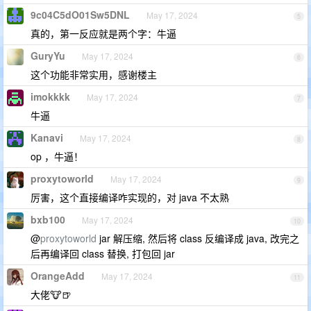
9c04C5dO01Sw5DNL
May 17, 2024
5
真的，第一反应就是两个字：牛逼
GuryYu
May 17, 2024
6
这个功能非常实用，感谢楼主
imokkkk
May 17, 2024
7
牛逼
Kanavi
May 17, 2024
8
op ，牛逼！
proxytoworld
May 17, 2024
9
厉害，这个直接编译咋实现的，对 java 不太熟
bxb100
May 17, 2024
10
@
proxytoworld
jar 解压缩, 然后将 class 反编译成 java, 改完之
后再编译回 class 替换, 打包回 jar
OrangeAdd
May 17, 2024
11
大佬🐮🍺