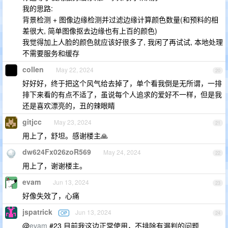
我的思路:
背景检测 + 图像边缘检测并过滤边缘计算颜色数量(和预料的相
差很大, 简单图像抠去边缘也有上百的颜色)
我觉得加上人脸的颜色就应该好很多了, 我闲了再试试, 本地处理
不需要服务和缓存
collen
May 22, 2024
20
好好好，终于把这个风气给去掉了，单个看我倒是无所谓，一排
排下来看的有点不适了，虽说每个人追求的爱好不一样，但是我
还是喜欢漂亮的，丑的辣眼睛
gitjcc
May 23, 2024
21
用上了，舒坦。感谢楼主🙏
dw624Fx026zoR569
May 24, 2024
22
用上了，谢谢楼主。
evam
Jun 13, 2024
23
好像失效了，心痛
jspatrick
Jun 13, 2024
OP
24
@
evam
#23 目前我这边正常使用，不排除有漏判的问题