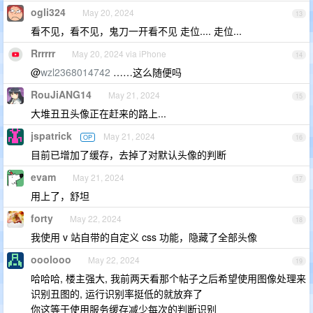
ogli324
May 20, 2024
13
看不见，看不见，鬼刀一开看不见 走位.... 走位...
Rrrrrr
May 20, 2024 via iPhone
14
@
wzl2368014742
……这么随便吗
RouJiANG14
May 21, 2024
15
大堆丑丑头像正在赶来的路上...
jspatrick
May 21, 2024
OP
16
目前已增加了缓存，去掉了对默认头像的判断
evam
May 21, 2024
17
用上了，舒坦
forty
May 22, 2024
18
我使用 v 站自带的自定义 css 功能，隐藏了全部头像
ooolooo
May 22, 2024
19
哈哈哈, 楼主强大, 我前两天看那个帖子之后希望使用图像处理来
识别丑图的, 运行识别率挺低的就放弃了
你这等于使用服务缓存减少每次的判断识别