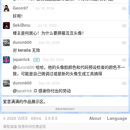
Geon97
Jul 18, 2024
25
好用！
SekiBetu
Jul 18, 2024
26
楼主是何居心！为什么要屏蔽丑丑头像！
duron600
Sep 23, 2024
27
对 kera0a 无效
jspatrick
Sep 23, 2024
OP
28
@
duron600
哈哈，他的头像脸颜色和代码预设检查的颜色不一
致，可能是自己微调过或是新的头像生成工具搞得
duron600
Sep 24, 2024
29
@
jspatrick
:D 感谢你付出的劳动
爱意满满的作品展示区。
Advertisement
© 2026 V2EX · 69ms · 3.9.8.5
About
·
Language
课程减减-极客时间优惠返现