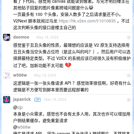
看了下代码，感觉用 canvas 就能读到像素。写完才明白楼主在
其他贴子回复的图片像素跨域问题是什么😹
一页最多有 100 个头像，安装人数多了之后请求量还不小。
V2Next 脚本就闹过乌龙
https://hk.v2ex.com/t/1010835
，不过
这次判断头像的接口是楼主自己的
deemoe
May 18, 2024
3
感觉鉴于丑丑头像的性质，最理想的应该是 V2 原生支持选择用
丑丑头像当空头像占位符（是这么叫的吗？），然后用户可以选
择屏蔽特定类型。不过 V2EX 的系统应该已经很久没有积极维护
过了吧，加新功能不太可能
w568w
May 18, 2024
4
这逻辑是一张一张头像请求 API ？感觉效率很低啊，好奇有什么
逻辑是不方便写到脚本里而要远程部署的
jspatrick
May 18, 2024
OP
5
@
zjp
本身是小众需求，感觉也不会有太多人用，其次也许可以增加用
户侧结果缓存，避免重复请求
@
w568w
确实是请求 API ，因为 canvas 不允许读入跨域图片，不然就本